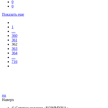
0
0
Показать еще
1
…
360
361
362
363
364
…
716
rss
Наверх
© Сетевое издание «
КОММУНА
»