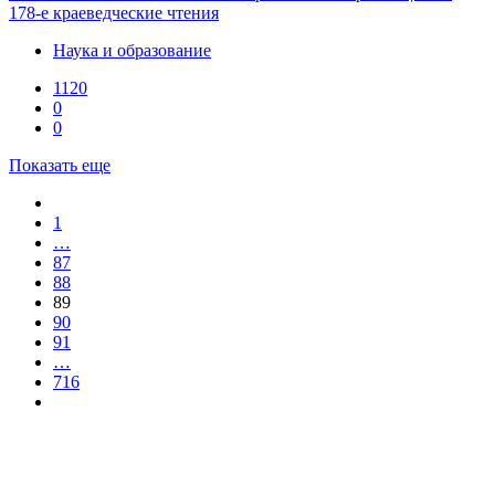
178-е краеведческие чтения
Наука и образование
1120
0
0
Показать еще
1
…
87
88
89
90
91
…
716