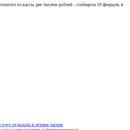
хитил из кассы две тысячи рублей - сообщила 19 февраля, в
 едут отдыхать в летние лагеря
тся новые меры против кибермошенников