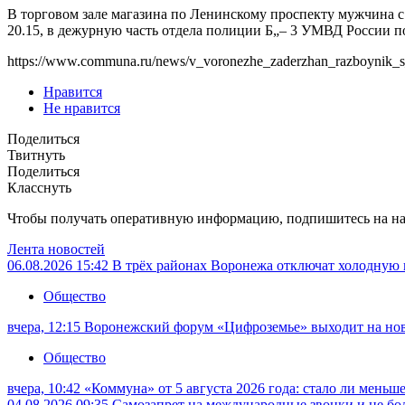
В торговом зале магазина по Ленинскому проспекту мужчина с
20.15, в дежурную часть отдела полиции Б„– 3 УМВД России п
https://www.communa.ru/news/v_voronezhe_zaderzhan_razboynik_
Нравится
Не нравится
Поделиться
Твитнуть
Поделиться
Класснуть
Чтобы получать оперативную информацию, подпишитесь на н
Лента новостей
06.08.2026 15:42
В трёх районах Воронежа отключат холодную 
Общество
вчера, 12:15
Воронежский форум «Цифроземье» выходит на но
Общество
вчера, 10:42
«Коммуна» от 5 августа 2026 года: стало ли меньш
04.08.2026 09:35
Самозапрет на международные звонки и не бол