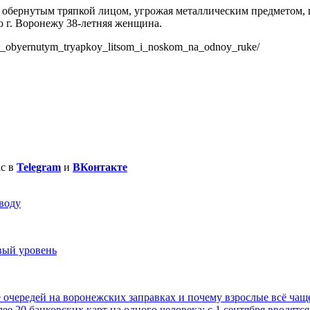
 обернутым тряпкой лицом, угрожая металлическим предметом, по
о г. Воронежу 38-летняя женщина.
s_obyernutym_tryapkoy_litsom_i_noskom_na_odnoy_ruke/
ас в
Telegram
и
ВКонтакте
воду
вый уровень
е очередей на воронежских заправках и почему взрослые всё чаще
ее 20 банковских карт на одного человека: с 1 сентября вводя