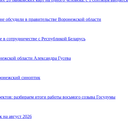
не обсудили в правительстве Воронежской области
 в сотрудничестве с Республикой Беларусь
онежской области Александра Гусева
оронежский синоптик
оектов: разбираем итоги работы восьмого созыва Госудумы
к на август 2026