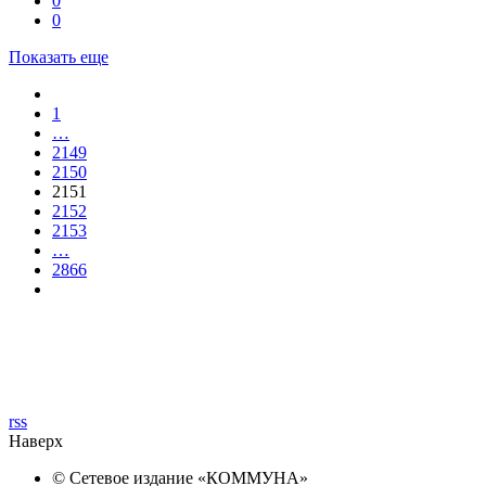
0
0
Показать еще
1
…
2149
2150
2151
2152
2153
…
2866
rss
Наверх
© Сетевое издание «
КОММУНА
»