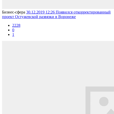
Бизнес-сферa
30.12.2019 12:26
Появился откорректированный
проект Остужевской развязки в Воронеже
2228
0
1