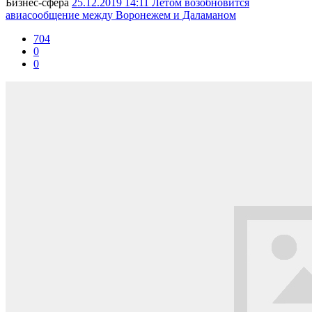
Бизнес-сферa
25.12.2019 14:11
Летом возобновится
авиасообщение между Воронежем и Даламаном
704
0
0