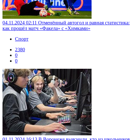
04.11.2024 02:11
Отменённый автогол и равная статистика:
как прошёл матч «Факела» с «Химками»
Спорт
2380
0
0
01.11.2024 16:13
В Воронеже выяснили, кто из школьников