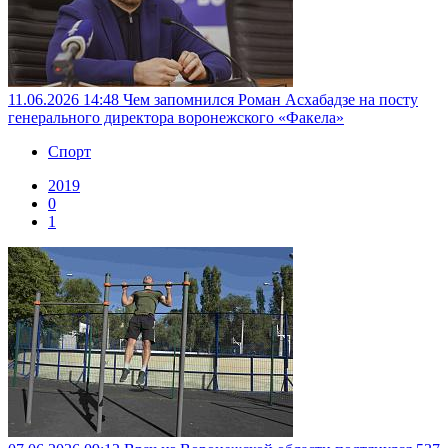
11.06.2026 14:48
Чем запомнился Роман Асхабадзе на посту
генерального директора воронежского «Факела»
Спорт
2019
0
1