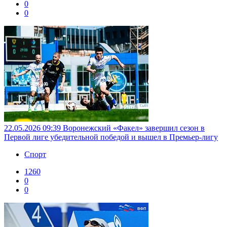
0
0
22.05.2026 09:39
Воронежский «Факел» завершил сезон в
Первой лиге убедительной победой и вышел в Премьер-лигу
Спорт
1260
0
0