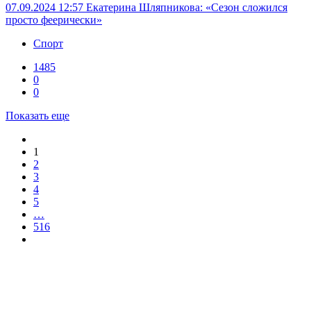
07.09.2024 12:57
Екатерина Шляпникова: «Сезон сложился
просто феерически»
Спорт
1485
0
0
Показать еще
1
2
3
4
5
…
516