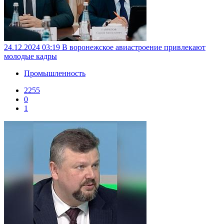
24.12.2024 03:19
В воронежское авиастроение привлекают
молодые кадры
Промышленность
2255
0
1