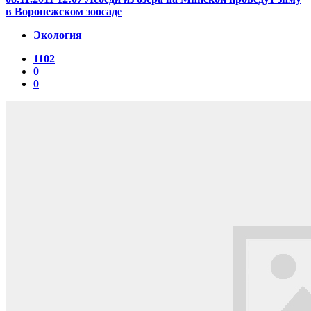
в Воронежском зоосаде
Экология
1102
0
0