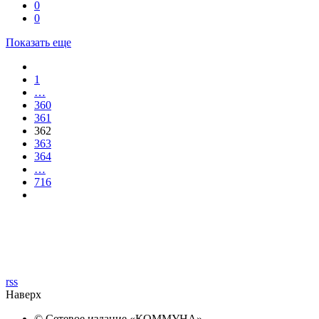
0
0
Показать еще
1
…
360
361
362
363
364
…
716
rss
Наверх
© Сетевое издание «
КОММУНА
»