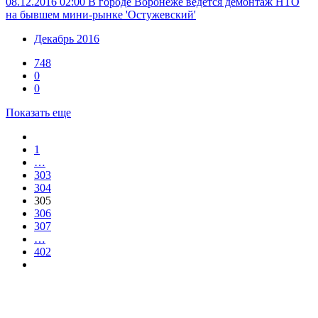
08.12.2016 02:00
В городе Воронеже ведётся демонтаж НТО
на бывшем мини-рынке 'Остужевский'
Декабрь 2016
748
0
0
Показать еще
1
…
303
304
305
306
307
…
402