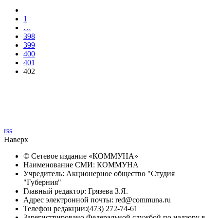
1
…
398
399
400
401
402
rss
Наверх
© Сетевое издание «
КОММУНА
»
Наименование СМИ: КОММУНА
Учредитель: Акционерное общество "Студия
"Губерния"
Главный редактор: Грязева З.Я.
Адрес электронной почты: red@communa.ru
Телефон редакции:(473) 272-74-61
Зарегистрировано Федеральной службой по надзору в