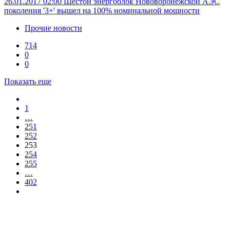
26.01.2017 02:00
Шестой энергоблок Нововоронежской АЭС
поколения '3+' вышел на 100% номинальной мощности
Прочие новости
714
0
0
Показать еще
1
…
251
252
253
254
255
…
402