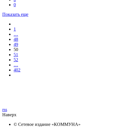
0
Показать еще
1
…
48
49
50
51
52
…
402
rss
Наверх
© Сетевое издание «
КОММУНА
»