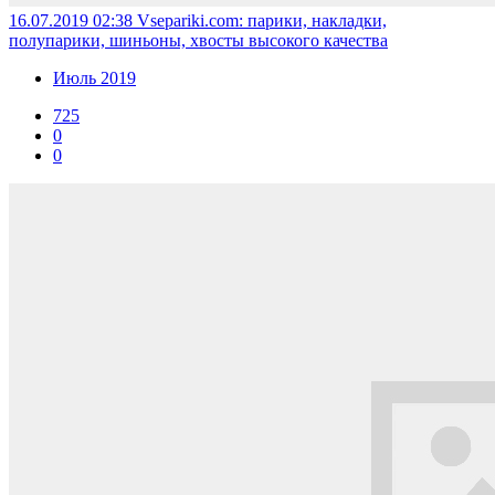
16.07.2019 02:38
Vsepariki.com: парики, накладки,
полупарики, шиньоны, хвосты высокого качества
Июль 2019
725
0
0