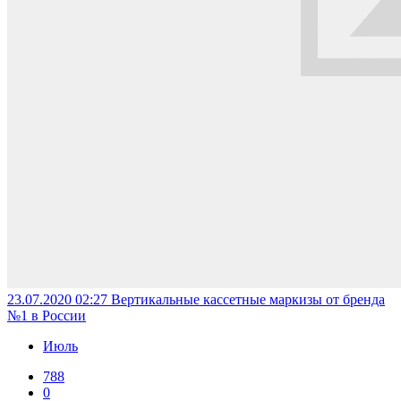
23.07.2020 02:27
Вертикальные кассетные маркизы от бренда
№1 в России
Июль
788
0