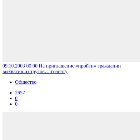
09.10.2003 00:00
На приглашение «пройти» гражданин
выхватил из трусов… гранату
Общество
2657
0
0