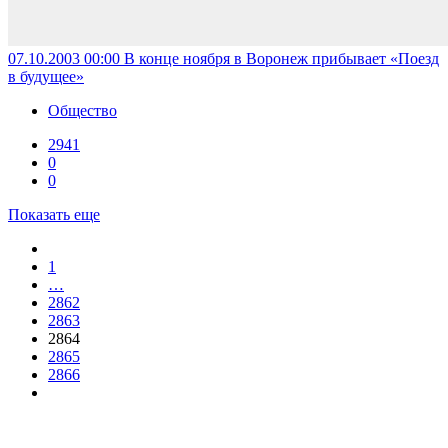
07.10.2003 00:00
В конце ноября в Воронеж прибывает «Поезд
в будущее»
Общество
2941
0
0
Показать еще
1
…
2862
2863
2864
2865
2866