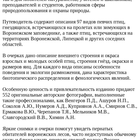
преподавателей и студентов, работников сферы
природопользования и охраны природы.
Путеводитель содержит описания 97 видов певчих птиц,
гнездящихся, встречающихся на пролетах или зимующих в
Воронежском заповеднике, а также птиц, встречающихся на
территориях Воронежской, Липецкой и других соседних
областей.
В очерках дано описание внешнего строения и окраса
взрослых и молодых особей птиц, строения гнёзд, окраски и
размеров яиц. Для каждого вида описаны особенности
поведения и экологии размножения, дана характеристика
биотопического распределения и фенологических явлений.
Особенную ценность и привлекательность изданию придают
552 оригинальные авторские фотографии, выполненные
такие профессионалами, как Венгеров П.Д., Ашуров Н.П.,
Соколов А.Ю., Нумеров А.Д., Куприянов А.А., Смирнов С.В.,
Ермакова В.Ю., Черепанов Т.Я., Мельников М.В.,
Славгородский В.В., Химин А.Н.
Яркие снимки и очерки помогут увидеть пернатых
обитателей воронежских лесов, часто недоступных обычному
глазу, и ближе узнать природу средней полосы России.