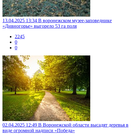
13.04.2025 13:34
В воронежском музее-заповеднике
«Дивногорье» выгорело 53 га поля
2245
0
0
02.04.2025 12:49
В Воронежской области высадят деревья в
виде огромной надписи «Победа»