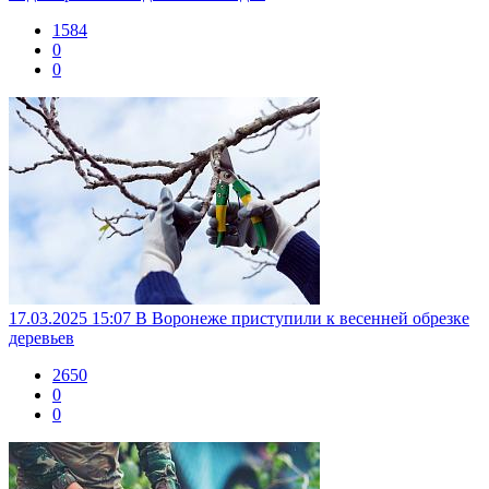
1584
0
0
17.03.2025 15:07
В Воронеже приступили к весенней обрезке
деревьев
2650
0
0