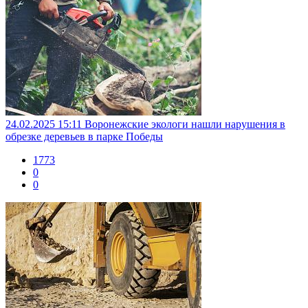
24.02.2025 15:11
Воронежские экологи нашли нарушения в
обрезке деревьев в парке Победы
1773
0
0