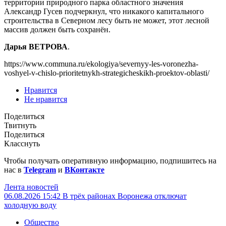
территории природного парка областного значения
Александр Гусев подчеркнул, что никакого капитального
строительства в Северном лесу быть не может, этот лесной
массив должен быть сохранён.
Дарья ВЕТРОВА
.
https://www.communa.ru/ekologiya/severnyy-les-voronezha-
voshyel-v-chislo-prioritetnykh-strategicheskikh-proektov-oblasti/
Нравится
Не нравится
Поделиться
Твитнуть
Поделиться
Класснуть
Чтобы получать оперативную информацию, подпишитесь на
нас в
Telegram
и
ВКонтакте
Лента новостей
06.08.2026 15:42
В трёх районах Воронежа отключат
холодную воду
Общество