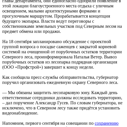
главы департамента, они единогласно одобрили появление в
этой локации благоустроенного места отдыха с уличным
освещением, малыми архитектурными формами и
прогулочным маршрутом. Прорабатывается концепция
будущего экопарка. Власти ведут переговоры с
собственниками земельных участков под Северным лесом на
предмет обмена или продажи.
На 18 сентября запланировано обсуждение с проектной
группой вопроса о посадке саженцев с закрытой корневой
системой на очищенной от порубочных остатков территории
Северного леса, проинформировала Наталья Ветер. Вывоз
порубочных остатков из лесопарка подрядная организация
(ООО «Профстрой») завершит к концу недели.
Как сообщила пресс-службы облправительства, губернатор
поручил организовать ежедневную охрану Северного леса.
— Мы обязаны защитить лесопарковую зону. Каждый день
ответственные сотрудники должны исследовать территорию,
– дал поручение Александр Гусев. По словам губернатора, не
исключено, что в Северном лесу также придётся установить
видеонаблюдение.
Напомним, первого сентября на совещании по
сохранению