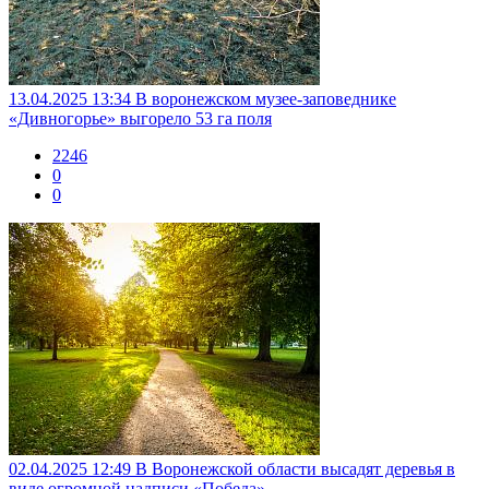
13.04.2025 13:34
В воронежском музее-заповеднике
«Дивногорье» выгорело 53 га поля
2246
0
0
02.04.2025 12:49
В Воронежской области высадят деревья в
виде огромной надписи «Победа»