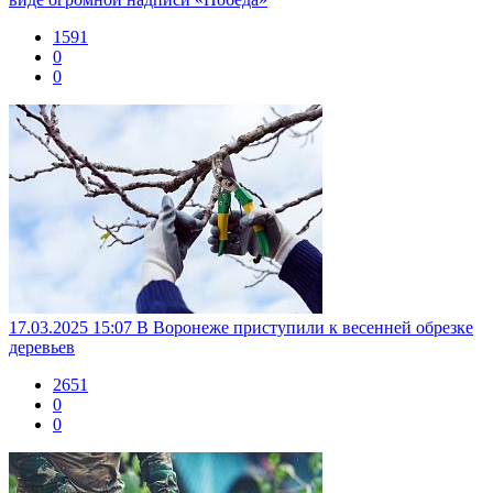
1591
0
0
17.03.2025 15:07
В Воронеже приступили к весенней обрезке
деревьев
2651
0
0