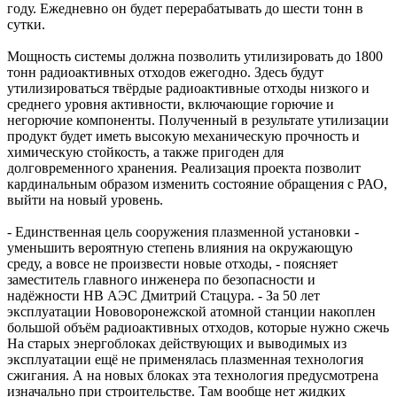
году. Ежедневно он будет перерабатывать до шести тонн в
сутки.
Мощность системы должна позволить утилизировать до 1800
тонн радиоактивных отходов ежегодно. Здесь будут
утилизироваться твёрдые радиоактивные отходы низкого и
среднего уровня активности, включающие горючие и
негорючие компоненты. Полученный в результате утилизации
продукт будет иметь высокую механическую прочность и
химическую стойкость, а также пригоден для
долговременного хранения. Реализация проекта позволит
кардинальным образом изменить состояние обращения с РАО,
выйти на новый уровень.
- Единственная цель сооружения плазменной установки -
уменьшить вероятную степень влияния на окружающую
среду, а вовсе не произвести новые отходы, - поясняет
заместитель главного инженера по безопасности и
надёжности НВ АЭС Дмитрий Стацура. - За 50 лет
эксплуатации Нововоронежской атомной станции накоплен
большой объём радиоактивных отходов, которые нужно сжечь
На старых энергоблоках действующих и выводимых из
эксплуатации ещё не применялась плазменная технология
сжигания. А на новых блоках эта технология предусмотрена
изначально при строительстве. Там вообще нет жидких