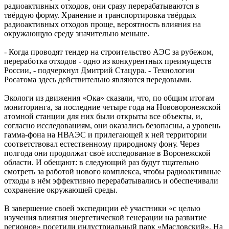
радиоактивных отходов, они сразу перерабатываются в
твёрдую форму. Хранение и транспортировка твёрдых
радиоактивных отходов проще, вероятность влияния на
окружающую среду значительно меньше.
- Когда проводят тендер на строительство АЭС за рубежом,
переработка отходов - одно из конкурентных преимуществ
России, - подчеркнул Дмитрий Стацура. - Технологии
Росатома здесь действительно являются передовыми.
Экологи из движения «Ока» сказали, что, по общим итогам
мониторинга, за последние четыре года на Нововоронежской
атомной станции для них были открыты все объекты, и,
согласно исследованиям, они оказались безопасны, а уровень
гамма-фона на НВАЭС и прилегающей к ней территории
соответствовал естественному природному фону. Через
полгода они продолжат своё исследование в Воронежской
области. И обещают: в следующий раз будут тщательно
смотреть за работой нового комплекса, чтобы радиоактивные
отходы в нём эффективно перерабатывались и обеспечивали
сохранение окружающей среды.
В завершение своей экспедиции её участники «с целью
изучения влияния энергетической генерации на развитие
регионов» посетили индустриальный парк «Масловский». На