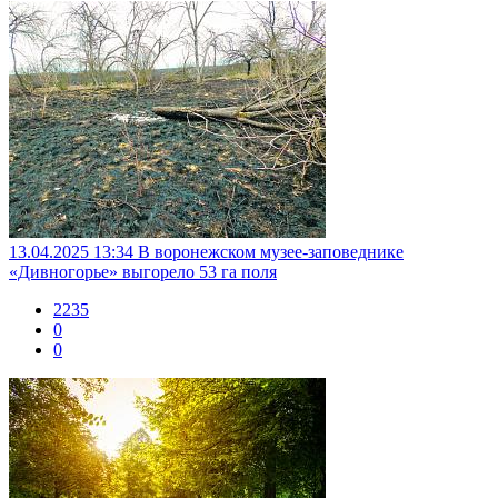
13.04.2025 13:34
В воронежском музее-заповеднике
«Дивногорье» выгорело 53 га поля
2235
0
0