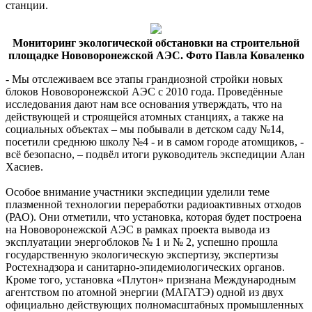
станции.
Мониторинг экологической обстановки на строительной
площадке Нововоронежской АЭС. Фото Павла Коваленко
- Мы отслеживаем все этапы грандиозной стройки новых
блоков Нововоронежской АЭС с 2010 года. Проведённые
исследования дают нам все основания утверждать, что на
действующей и строящейся атомных станциях, а также на
социальных объектах – мы побывали в детском саду №14,
посетили среднюю школу №4 - и в самом городе атомщиков, -
всё безопасно, – подвёл итоги руководитель экспедиции Алан
Хасиев.
Особое внимание участники экспедиции уделили теме
плазменной технологии переработки радиоактивных отходов
(РАО). Они отметили, что установка, которая будет построена
на Нововоронежской АЭС в рамках проекта вывода из
эксплуатации энергоблоков № 1 и № 2, успешно прошла
государственную экологическую экспертизу, экспертизы
Ростехнадзора и санитарно-эпидемиологических органов.
Кроме того, установка «Плутон» признана Международным
агентством по атомной энергии (МАГАТЭ) одной из двух
официально действующих полномасштабных промышленных