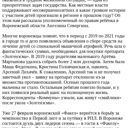
приоритетных задач государства. Как местные власти
поддерживают несовершеннолетних и какие громкие истории
с участием детей произошли в регионе в прошлом году? Об
этом нам рассказала уполномоченный по правам ребёнка в
Воронежской области Ангелина Севергина.
Многие воронежцы помнят, что в период с 2019 по 2021 годы
в городе то и дело появлялись объявления о сборе средств на
лечение детей со спинальной мышечной атрофией. Речь шла о
фантастических суммах, необходимых для покупки препарата
«Золгензсма». В 2019 году родителям маленького Артёма
Мартынова удалось собрать более 2 млн долларов. Затем была
Маша Федоткина, Кристина Головчанская и, наконец,
Арсений Лихачёв. К сожалению, Арсений так и не получил
заветный укол – заявку на препарат отклонили из-за
множества противопоказаний. Осенью прошлого года
мальчика не стало. Остальным ребятам повезло больше, и у
них появился реальный шанс на полноценную жизнь.
Корреспонденты «Коммуны» узнали, как живут «смайлики»
после укола «Золгензсмы».
Уже 27 февраля воронежский «Факел» вернётся в борьбу за
чемпионство в Первой лиге и за путёвку в РПЛ. В Воронеже
состоится дуэль двух лидеров сезона — в гости к «Факелу»