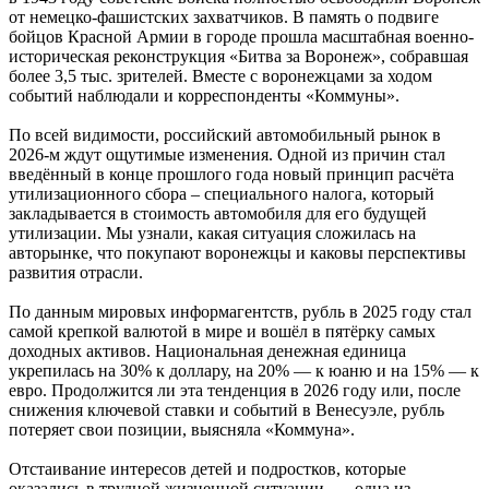
от немецко-фашистских захватчиков. В память о подвиге
бойцов Красной Армии в городе прошла масштабная военно-
историческая реконструкция «Битва за Воронеж», собравшая
более 3,5 тыс. зрителей. Вместе с воронежцами за ходом
событий наблюдали и корреспонденты «Коммуны».
По всей видимости, российский автомобильный рынок в
2026-м ждут ощутимые изменения. Одной из причин стал
введённый в конце прошлого года новый принцип расчёта
утилизационного сбора – специального налога, который
закладывается в стоимость автомобиля для его будущей
утилизации. Мы узнали, какая ситуация сложилась на
авторынке, что покупают воронежцы и каковы перспективы
развития отрасли.
По данным мировых информагентств, рубль в 2025 году стал
самой крепкой валютой в мире и вошёл в пятёрку самых
доходных активов. Национальная денежная единица
укрепилась на 30% к доллару, на 20% — к юаню и на 15% — к
евро. Продолжится ли эта тенденция в 2026 году или, после
снижения ключевой ставки и событий в Венесуэле, рубль
потеряет свои позиции, выясняла «Коммуна».
Отстаивание интересов детей и подростков, которые
оказались в трудной жизненной ситуации, — одна из