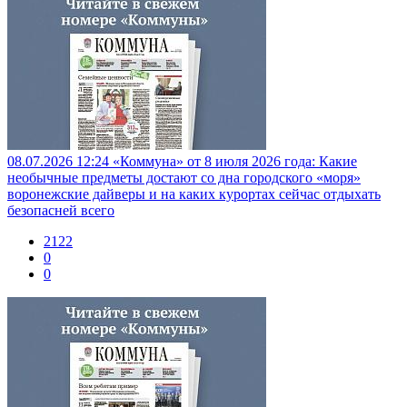
08.07.2026 12:24
«Коммуна» от 8 июля 2026 года: Какие
необычные предметы достают со дна городского «моря»
воронежские дайверы и на каких курортах сейчас отдыхать
безопасней всего
2122
0
0