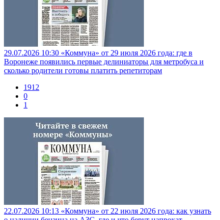
29.07.2026 10:30
«Коммуна» от 29 июля 2026 года: где в
Воронеже появились первые делиниаторы для метробуса и
сколько родители готовы платить репетиторам
1912
0
1
22.07.2026 10:13
«Коммуна» от 22 июля 2026 года: как узнать
о наличии бензина на АЗС, где и что берут напрокат