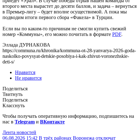
приедет «Урал». В случае победы отрыв нашей команды от
второго места вырастет до десяти баллов, и задача – вернуться
в Премьер-лигу – будет вполне осуществимой. А пока мы
подводим итоги первого сбора «Факела» в Турции.
Если вы по каким-то причинам не смогли купить свежий
номер «Коммуны», его можно почитать в формате
PDF
.
Эллада ДУРНАКОВА
https://communa.ru/khronika/kommuna-ot-28-yanvarya-2026-goda-
naskolko-povysyat-detskie-posobiya-i-kak-zhivut-voronezhskie-
deti-s/
Нравится
Не нравится
Поделиться
Твитнуть
Поделиться
Класснуть
Чтобы получать оперативную информацию, подпишитесь на
нас в
Telegram
и
ВКонтакте
Лента новостей
06.08.2026 15:42
В трёх районах Воронежа отключат