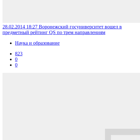
28.02.2014 18:27
Воронежский госуниверситет вошел в
предметный рейтинг QS по трем направлениям
Наука и образование
823
0
0