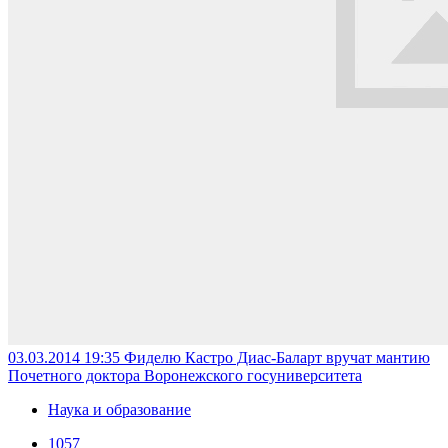
03.03.2014 19:35
Фиделю Кастро Диас-Баларт вручат мантию
Почетного доктора Воронежского госуниверситета
Наука и образование
1057