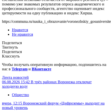
помимо уже знакомых результатов опроса академического и
профессионального сообществ, агентство оценивает индекс
цитируемости на одну публикацию и индекс Хирша.
https://communa.ru/nauka_i_obrazovanie/voronezhskiy_gosuniversi
Нравится
Не нравится
Поделиться
Твитнуть
Поделиться
Класснуть
Чтобы получать оперативную информацию, подпишитесь на
нас в
Telegram
и
ВКонтакте
Лента новостей
06.08.2026 15:42
В трёх районах Воронежа отключат
холодную воду
Общество
вчера, 12:15
Воронежский форум «Цифроземье» выходит на
новый уровень