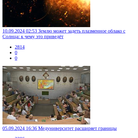
10.09.2024 02:53
Землю может задеть плазменное облако с
Солнца: к чему это приведёт
2814
0
0
05.09.2024 16:36
Медуниверситет расширяет границы