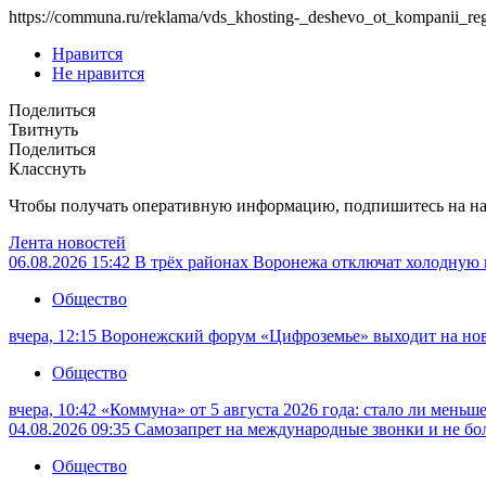
https://communa.ru/reklama/vds_khosting-_deshevo_ot_kompanii_reg
Нравится
Не нравится
Поделиться
Твитнуть
Поделиться
Класснуть
Чтобы получать оперативную информацию, подпишитесь на н
Лента новостей
06.08.2026 15:42
В трёх районах Воронежа отключат холодную 
Общество
вчера, 12:15
Воронежский форум «Цифроземье» выходит на но
Общество
вчера, 10:42
«Коммуна» от 5 августа 2026 года: стало ли меньш
04.08.2026 09:35
Самозапрет на международные звонки и не бол
Общество