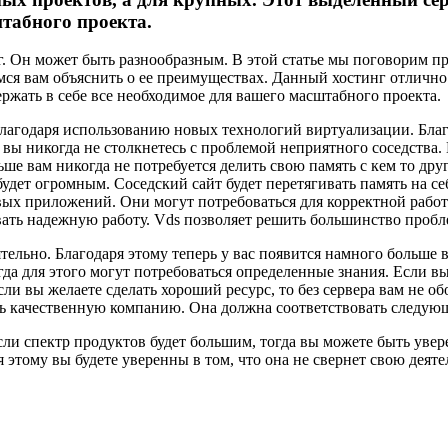
штабного проекта.
. Он может быть разнообразным. В этой статье мы поговорим п
раемся вам объяснить о ее преимуществах. Данный хостинг отличн
ержать в себе все необходимое для вашего масштабного проекта.
 благодаря использованию новых технологий виртуализации. Бла
 вы никогда не столкнетесь с проблемой неприятного соседства.
ьше вам никогда не потребуется делить свою память с кем то др
будет огромным. Соседский сайт будет перетягивать память на се
ых приложений. Они могут потребоваться для корректной работ
ть надежную работу. Vds позволяет решить большинство пробл
тельно. Благодаря этому теперь у вас появится намного больше 
да для этого могут потребоваться определенные знания. Если вы
ли вы желаете сделать хороший ресурс, то без сервера вам не об
ать качественную компанию. Она должна соответствовать следу
ли спектр продуктов будет большим, тогда вы можете быть увер
 этому вы будете уверенны в том, что она не свернет свою деяте