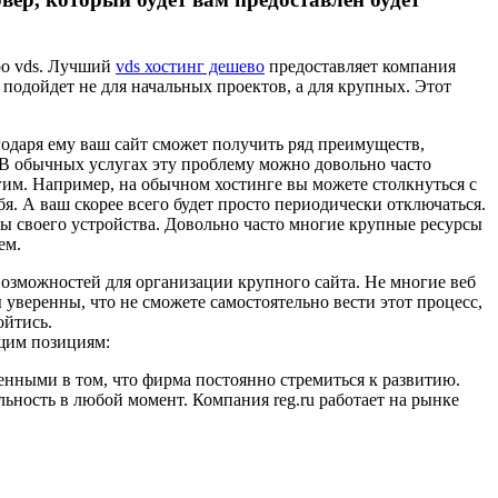
ро vds. Лучший
vds хостинг дешево
предоставляет компания
о подойдет не для начальных проектов, а для крупных. Этот
годаря ему ваш сайт сможет получить ряд преимуществ,
 В обычных услугах эту проблему можно довольно часто
угим. Например, на обычном хостинге вы можете столкнуться с
бя. А ваш скорее всего будет просто периодически отключаться.
ы своего устройства. Довольно часто многие крупные ресурсы
ем.
возможностей для организации крупного сайта. Не многие веб
 уверенны, что не сможете самостоятельно вести этот процесс,
ойтись.
ющим позициям:
енными в том, что фирма постоянно стремиться к развитию.
льность в любой момент. Компания reg.ru работает на рынке