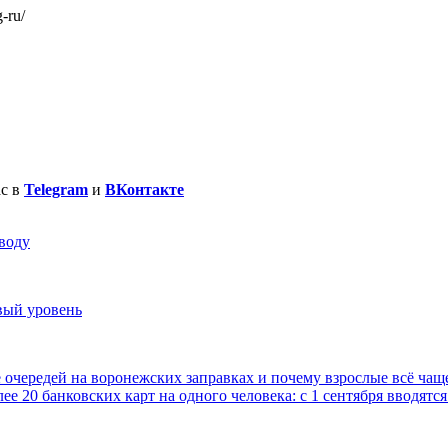
-ru/
ас в
Telegram
и
ВКонтакте
воду
вый уровень
е очередей на воронежских заправках и почему взрослые всё чаще
ее 20 банковских карт на одного человека: с 1 сентября вводя