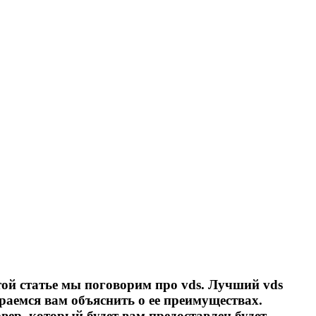
ой статье мы поговорим про vds. Лучший vds
араемся вам объяснить о ее преимуществах.
вер, который будет вам предоставлен будет