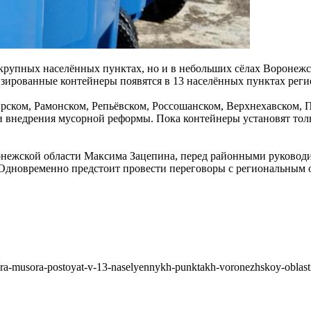
в крупных населённых пунктах, но и в небольших сёлах Воронеж
зированные контейнеры появятся в 13 населённых пунктах регио
ирском, Рамонском, Репьёвском, Россошанском, Верхнехавском,
ии внедрения мусорной реформы. Пока контейнеры установят толь
нежской области Максима Зацепина, перед районными руководит
р. Одновременно предстоит провести переговоры с региональны
ra-musora-postoyat-v-13-naselyennykh-punktakh-voronezhskoy-oblasti