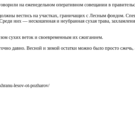
 говорили на еженедельном оперативном совещании в правительс
должны вестись на участках, граничащих с Лесным фондом. Спе
Среди них — нескошенная и неубранная сухая трава, захламлен
озом сухих веток и своевременным их сжиганием.
таточно давно. Весной и зимой остатки можно было просто сжечь,
khranu-lesov-ot-pozharov/