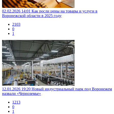
02.02.2026 14:01
Как росли цены на товары и услуги в
Воронежской области в 2025 году
2103
0
1
12.01.2026 19:20
Новый индустриальный парк под Воронежем
назвали «Черноземье»
1213
0
1