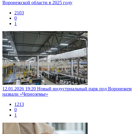
Воронежской области в 2025 году
2103
0
1
12.01.2026 19:20
Новый индустриальный парк под Воронежем
назвали «Черноземье»
1213
0
1