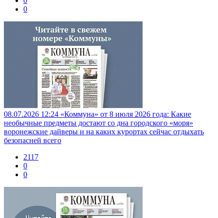
0
0
08.07.2026 12:24
«Коммуна» от 8 июля 2026 года: Какие
необычные предметы достают со дна городского «моря»
воронежские дайверы и на каких курортах сейчас отдыхать
безопасней всего
2117
0
0