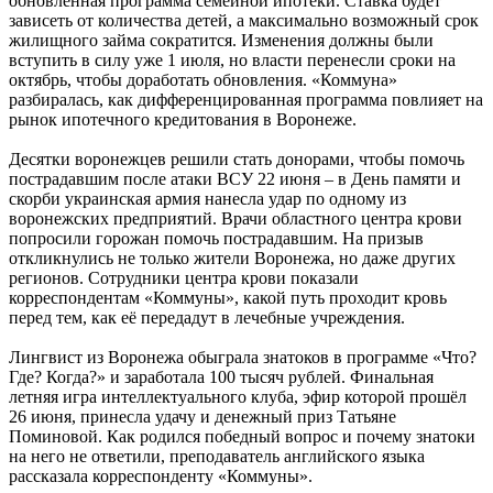
обновлённая программа семейной ипотеки. Ставка будет
зависеть от количества детей, а максимально возможный срок
жилищного займа сократится. Изменения должны были
вступить в силу уже 1 июля, но власти перенесли сроки на
октябрь, чтобы доработать обновления. «Коммуна»
разбиралась, как дифференцированная программа повлияет на
рынок ипотечного кредитования в Воронеже.
Десятки воронежцев решили стать донорами, чтобы помочь
пострадавшим после атаки ВСУ 22 июня – в День памяти и
скорби украинская армия нанесла удар по одному из
воронежских предприятий. Врачи областного центра крови
попросили горожан помочь пострадавшим. На призыв
откликнулись не только жители Воронежа, но даже других
регионов. Сотрудники центра крови показали
корреспондентам «Коммуны», какой путь проходит кровь
перед тем, как её передадут в лечебные учреждения.
Лингвист из Воронежа обыграла знатоков в программе «Что?
Где? Когда?» и заработала 100 тысяч рублей. Финальная
летняя игра интеллектуального клуба, эфир которой прошёл
26 июня, принесла удачу и денежный приз Татьяне
Поминовой. Как родился победный вопрос и почему знатоки
на него не ответили, преподаватель английского языка
рассказала корреспонденту «Коммуны».