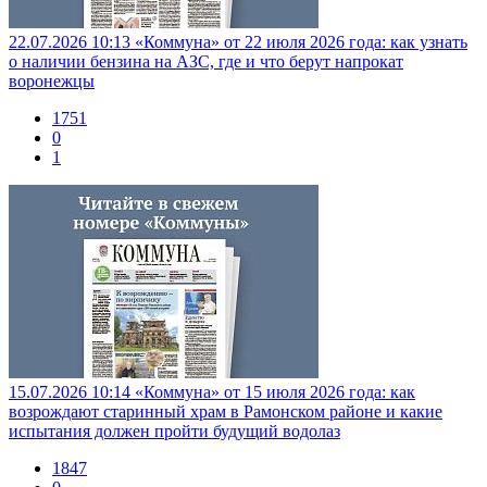
22.07.2026 10:13
«Коммуна» от 22 июля 2026 года: как узнать
о наличии бензина на АЗС, где и что берут напрокат
воронежцы
1751
0
1
15.07.2026 10:14
«Коммуна» от 15 июля 2026 года: как
возрождают старинный храм в Рамонском районе и какие
испытания должен пройти будущий водолаз
1847