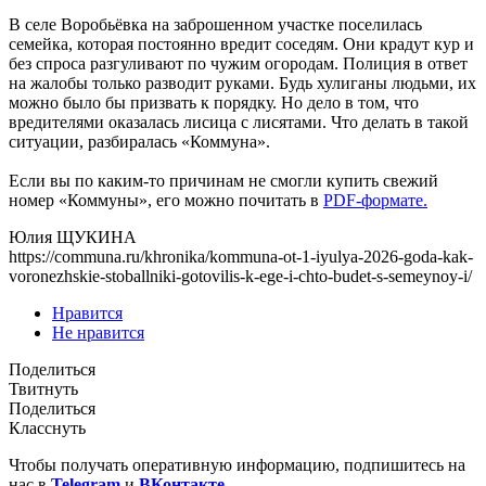
В селе Воробьёвка на заброшенном участке поселилась
семейка, которая постоянно вредит соседям. Они крадут кур и
без спроса разгуливают по чужим огородам. Полиция в ответ
на жалобы только разводит руками. Будь хулиганы людьми, их
можно было бы призвать к порядку. Но дело в том, что
вредителями оказалась лисица с лисятами. Что делать в такой
ситуации, разбиралась «Коммуна».
Если вы по каким-то причинам не смогли купить свежий
номер «Коммуны», его можно почитать в
PDF-формате.
Юлия ЩУКИНА
https://communa.ru/khronika/kommuna-ot-1-iyulya-2026-goda-kak-
voronezhskie-stoballniki-gotovilis-k-ege-i-chto-budet-s-semeynoy-i/
Нравится
Не нравится
Поделиться
Твитнуть
Поделиться
Класснуть
Чтобы получать оперативную информацию, подпишитесь на
нас в
Telegram
и
ВКонтакте