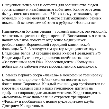
Выпускной вечер был и остаётся для большинства людей
трогательным и незабываемым событием. Каким этот день
был у советских школьников? Как к нему готовились, где
отмечали и о чём мечтали? Вместе с выпускниками разных
поколений вспоминаем об этом в рубрике «Ностальгия».
Ишемическая болезнь сердца – грозный диагноз, означающий,
что жизнь пациента не будет прежней. Восстановиться сотням
наших земляков помогает отделение медицинской
реабилитации Воронежской городской клинической
больницы № 3. А заведует им доктор медицинских наук
Владислав Белов. В середине июня Указом Президента РФ
Владимира Путина ему присвоено почётное звание –
«Заслуженный врач РФ». Корреспонденты «Коммуны»
побывали на рабочем месте прославленного кардиолога.
В рамках первого сбора «Факела» в межсезонье тренировку
команды на стадионе «Чайка» смогли посетить все
болельщики Воронежа. Каждый точный удар футболистов по
воротам и каждый сейв наших голкиперов зрители на
трибунах сопровождали аплодисментами. Корреспонденты
«Коммуны» тоже побывали на открытой тренировке
«Факела» и пообщались с новым руководителем клуба
Дмитрием Кондратовым.