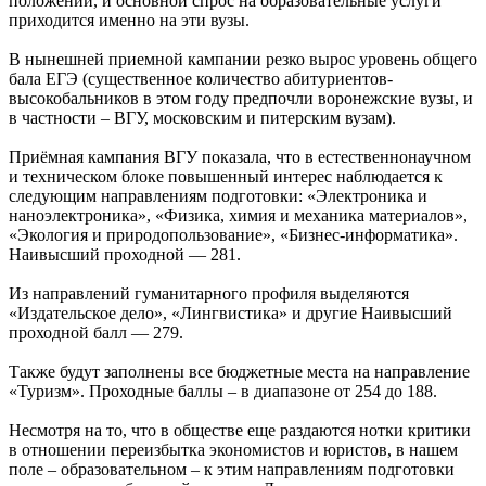
положении, и основной спрос на образовательные услуги
приходится именно на эти вузы.
В нынешней приемной кампании резко вырос уровень общего
бала ЕГЭ (существенное количество абитуриентов-
высокобальников в этом году предпочли воронежские вузы, и
в частности – ВГУ, московским и питерским вузам).
Приёмная кампания ВГУ показала, что в естественнонаучном
и техническом блоке повышенный интерес наблюдается к
следующим направлениям подготовки: «Электроника и
наноэлектроника», «Физика, химия и механика материалов»,
«Экология и природопользование», «Бизнес-информатика».
Наивысший проходной — 281.
Из направлений гуманитарного профиля выделяются
«Издательское дело», «Лингвистика» и другие Наивысший
проходной балл — 279.
Также будут заполнены все бюджетные места на направление
«Туризм». Проходные баллы – в диапазоне от 254 до 188.
Несмотря на то, что в обществе еще раздаются нотки критики
в отношении переизбытка экономистов и юристов, в нашем
поле – образовательном – к этим направлениям подготовки