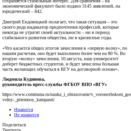
сохраняется стабильный интерес. Для сравнения – на
экономический факультет было подано 3145 заявлений, на
юридический – 842.
Дмитрий Ендовицкий полагает, что такая ситуация – это
своего рода индикатор предпочтения профессий, которые
никогда не утратят своей актуальности – ни в период
стабильного развития общества, ни в кризисные годы.
«Что касается общих итогов зачисления в «первую волну», по
нашим расчетам, оно будет выполнено более чем на 80 %. Во
вторую «волну» зачисления, 10 августа, наш университет
доберет бюджетных студентов, и будет зачислена большая
часть желающих обучаться в ВГУ на договорной основе».
Людмила Кудинова,
руководитель пресс-службы ФГБОУ ВПО «ВГУ»
https://www.communa.ru/nauka_i_obrazovanie/v_voronezhskom_gosun
volny-_priemnoy_kampanii/
Нравится
Не нравится
Поделиться
Твитнуть