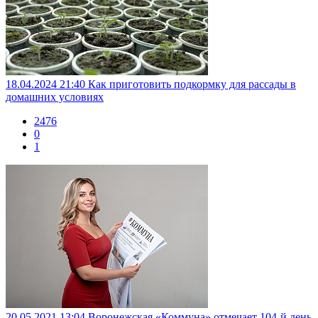
18.04.2024 21:40
Как приготовить подкормку для рассады в
домашних условиях
2476
0
1
20.05.2021 13:04
Воронежская «Коммуна» отмечает 104-й день