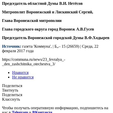
Председатель областной Думы В.И. Нетёсов
Митрополит Воронежский и Лискинский Сергий,
Глава Воронежской митрополии
Глава городского округа город Воронеж А.В.Гусев
Председатель Воронежской городской Думы В.Ф.Ходырев
Источник:
газета 'Коммуна', | Б„– 15 (26659) | Среда, 22
февраля 2017 года
https://communa.ru/news/23_fevralya_-
_den_zashchitnika_otechestva_3/
Нравится
Не нравится
Поделиться
Твитнуть
Поделиться
Класснуть
Чтобы получать оперативную информацию, подпишитесь на
нас в
Telegram
и
ВКонтакте