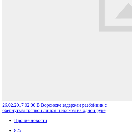
26.02.2017 02:00
В Воронеже задержан разбойник с
обёрнутым тряпкой лицом и носком на одной руке
Прочие новости
825