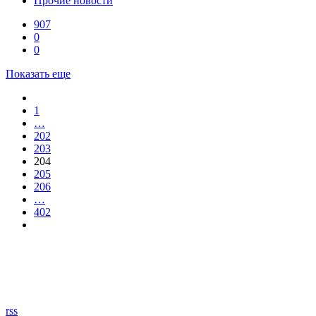
Прочие новости
907
0
0
Показать еще
1
…
202
203
204
205
206
…
402
rss