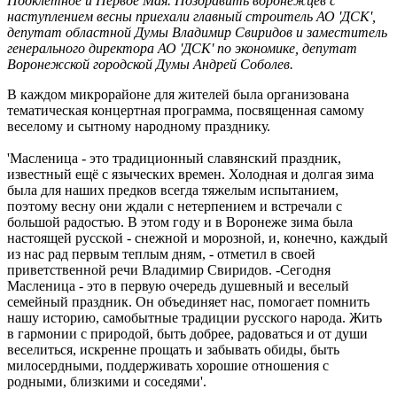
Подклетное и Первое Мая. Поздравить воронежцев с
наступлением весны приехали главный строитель АО 'ДСК',
депутат областной Думы Владимир Свиридов и заместитель
генерального директора АО 'ДСК' по экономике, депутат
Воронежской городской Думы Андрей Соболев.
В каждом микрорайоне для жителей была организована
тематическая концертная программа, посвященная самому
веселому и сытному народному празднику.
'Масленица - это традиционный славянский праздник,
известный ещё с языческих времен. Холодная и долгая зима
была для наших предков всегда тяжелым испытанием,
поэтому весну они ждали с нетерпением и встречали с
большой радостью. В этом году и в Воронеже зима была
настоящей русской - снежной и морозной, и, конечно, каждый
из нас рад первым теплым дням, - отметил в своей
приветственной речи Владимир Свиридов. -Сегодня
Масленица - это в первую очередь душевный и веселый
семейный праздник. Он объединяет нас, помогает помнить
нашу историю, самобытные традиции русского народа. Жить
в гармонии с природой, быть добрее, радоваться и от души
веселиться, искренне прощать и забывать обиды, быть
милосердными, поддерживать хорошие отношения с
родными, близкими и соседями'.