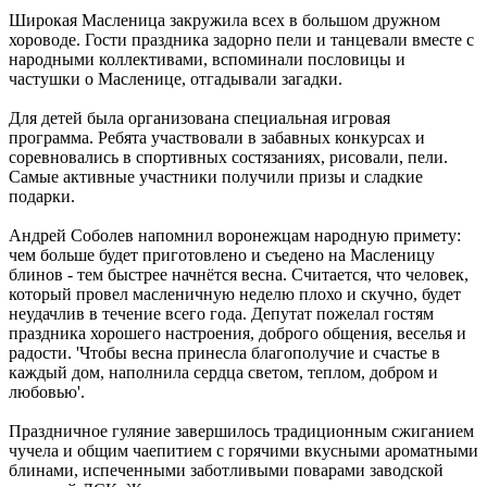
Широкая Масленица закружила всех в большом дружном
хороводе. Гости праздника задорно пели и танцевали вместе с
народными коллективами, вспоминали пословицы и
частушки о Масленице, отгадывали загадки.
Для детей была организована специальная игровая
программа. Ребята участвовали в забавных конкурсах и
соревновались в спортивных состязаниях, рисовали, пели.
Самые активные участники получили призы и сладкие
подарки.
Андрей Соболев напомнил воронежцам народную примету:
чем больше будет приготовлено и съедено на Масленицу
блинов - тем быстрее начнётся весна. Считается, что человек,
который провел масленичную неделю плохо и скучно, будет
неудачлив в течение всего года. Депутат пожелал гостям
праздника хорошего настроения, доброго общения, веселья и
радости. 'Чтобы весна принесла благополучие и счастье в
каждый дом, наполнила сердца светом, теплом, добром и
любовью'.
Праздничное гуляние завершилось традиционным сжиганием
чучела и общим чаепитием с горячими вкусными ароматными
блинами, испеченными заботливыми поварами заводской