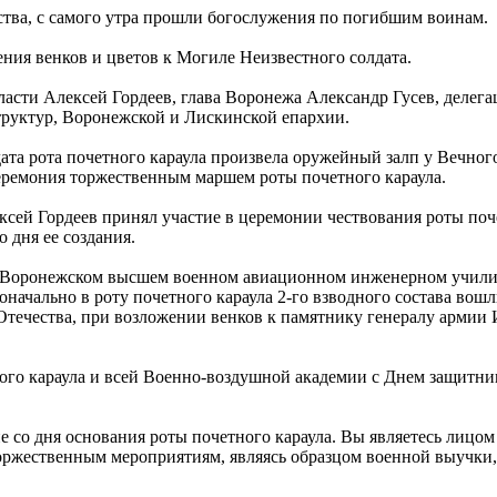
ства, с самого утра прошли богослужения по погибшим воинам.
ния венков и цветов к Могиле Неизвестного солдата.
сти Алексей Гордеев, глава Воронежа Александр Гусев, делегац
руктур, Воронежской и Лискинской епархии.
дата рота почетного караула произвела оружейный залп у Вечно
еремония торжественным маршем роты почетного караула.
ксей Гордеев принял участие в церемонии чествования роты п
 дня ее создания.
 в Воронежском высшем военном авиационном инженерном учили
воначально в роту почетного караула 2-го взводного состава во
 Отечества, при возложении венков к памятнику генералу армии
ого караула и всей Военно-воздушной академии с Днем защитник
е со дня основания роты почетного караула. Вы являетесь лицом
торжественным мероприятиям, являясь образцом военной выучки