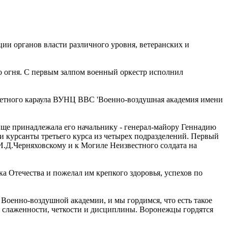
ии органов власти различного уровня, ветеранских и
го огня. С первым залпом военный оркестр исполнил
очетного караула ВУНЦ ВВС 'Военно-воздушная академия имени
ще принадлежала его начальнику - генерал-майору Геннадию
шли курсанты третьего курса из четырех подразделений. Первый
 И.Д.Черняховскому и к Могиле Неизвестного солдата на
а Отечества и пожелал им крепкого здоровья, успехов по
 Военно-воздушной академии, и мы гордимся, что есть такое
, слаженности, четкости и дисциплины. Воронежцы гордятся