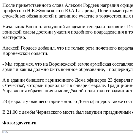
После приветственного слова Алексей Гордеев наградил офи
профессора Н.Е.Жуковского и Ю.А.Гагарина', Почетными грам
служебных обязанностей и активное участие в торжественных
Начальник Военно-воздушной академии генерал-полковник Генн
воинской славы достоин участия подобного подразделения в т
мастерство.
Алексей Гордеев добавил, что не только рота почетного карау
Воронежской области.
- Мы гордимся, что на Воронежской земле армейская составляю
армия и каким должно быть военное образование, - подчеркнул
А в здании бывшего гарнизонного Дома офицеров 23 февраля 
Отечества', который проводился в январе-феврале. Традицион
Управления образования и молодёжной политики горадминистр
23 февраля у бывшего гарнизонного Дома офицеров также сост
В 21.00 с дамбы Чернавского моста был запущен праздничный 
Фото: govvrn.ru