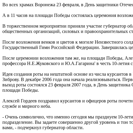
Во всех храмах Воронежа 23 февраля, в День защитники Отече
А в 11 часов на площади Победы состоялась церемония возложе
В торжественном мероприятии приняли участие губернатор обла
общественных организаций, силовых и правоохранительных ст
После возложения венков и цветов к могиле Неизвестного сол
Государственный Гимн Российской Федерации. Завершилась ц
После церемонии возложения там же, на площади Победы, Але
профессора Н.Е.Жуковского и Ю.А.Гагарина' в честь 10-летия со
Идея создания роты на нештатной основе из числа курсантов
Зиброву. В декабре 2006 года она начала реализовываться. Пер
выход роты состоялся 23 февраля 2007 года, в День защитника
площади Победы.
Алексей Гордеев поздравил курсантов и офицеров роты почетн
службе и мирного неба.
- Очень символично, что именно сегодня мы празднуем 10-лети
подразделение. Вы задаете совершенно другой уровень и тон 
вами, - подчеркнул губернатор области.