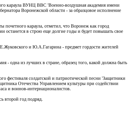
ного караула ВУНЦ ВВС 'Военно-воздушная академия имени
ернатора Воронежской области - за образцовое исполнение
ы почетного караула, отметил, что Воронеж как город
и останется в строю еще долгие годы и будет повышать свое
Н.Е.Жуковского и Ю.А.Гагарина - предмет гордости жителей
я - одна из лучших в стране, образец того, какой должна быть
го фестиваля солдатской и патриотической песни 'Защитники
защитника Отечества Управлением культуры при содействии
аса и воинов-интернационалистов.
ь второй год подряд.