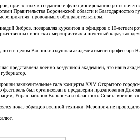
церов, причастных к созданию и функционированию роты почет
отами Правительства Воронежской области и Благодарностью губ
 мероприятиях, проводимых облправительством.
адий Зибров, поздравляя курсантов и офицеров с 10-летием рот
оржественных воинских мероприятиях и почетный караул академи
ла, но и в целом Военно-воздушная академия имени профессора 
щая представлена военно-воздушной академией, что наша академи
 губернатор.
прошли заключительные гала-концерты XXV Открытого городско
но фестиваль был организован в преддверии празднования Дня 
ации, Управ районов Воронежа и областного Совета воинов зап
оялся показ образцов военной техники. Мероприятие проводилос
салют.