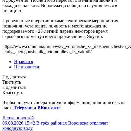
и документы. После этого перестал отвечать на звонки и
выходить на связь. Воронежец сообщил о случившемся в
полицию.
Проведенные оперативниками технические мероприятия
позволили установить личность и местонахождение
подозреваемого - 25-летний парень некоторое время
скрывался по месту своего проживания в Якутии.
https://www.communa.ru/news/v_voronezhe_za_moshennichestvo_z
letniy_-peregonshchik_avtomobiley-_iz_yakutii/
Нравится
Не нравится
Поделиться
Твитнуть
Поделиться
Класснуть
Чтобы получать оперативную информацию, подпишитесь на
нас в
Telegram
и
ВКонтакте
Лента новостей
06.08.2026 15:42
В трёх районах Воронежа отключат
холодную воду