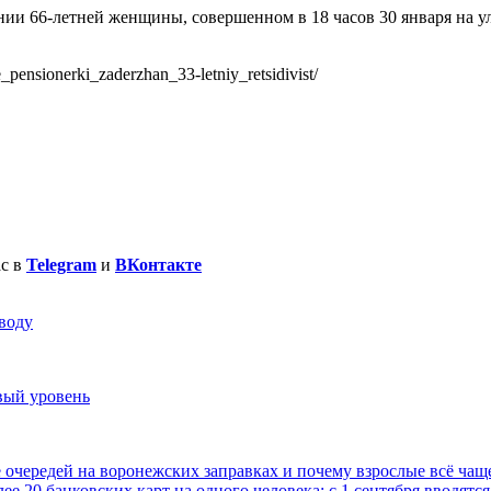
нии 66-летней женщины, совершенном в 18 часов 30 января на
ensionerki_zaderzhan_33-letniy_retsidivist/
ас в
Telegram
и
ВКонтакте
воду
вый уровень
е очередей на воронежских заправках и почему взрослые всё чаще
ее 20 банковских карт на одного человека: с 1 сентября вводя