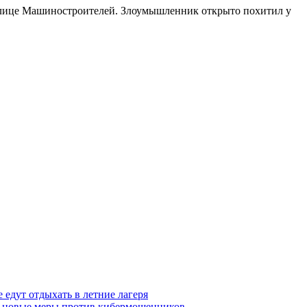
 улице Машиностроителей. Злоумышленник открыто похитил у
 едут отдыхать в летние лагеря
тся новые меры против кибермошенников