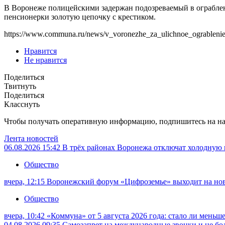
В Воронеже полицейскими задержан подозреваемый в ограбле
пенсионерки золотую цепочку с крестиком.
https://www.communa.ru/news/v_voronezhe_za_ulichnoe_ograblenie_p
Нравится
Не нравится
Поделиться
Твитнуть
Поделиться
Класснуть
Чтобы получать оперативную информацию, подпишитесь на н
Лента новостей
06.08.2026 15:42
В трёх районах Воронежа отключат холодную 
Общество
вчера, 12:15
Воронежский форум «Цифроземье» выходит на но
Общество
вчера, 10:42
«Коммуна» от 5 августа 2026 года: стало ли меньш
04.08.2026 09:35
Самозапрет на международные звонки и не бол