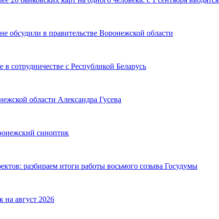
не обсудили в правительстве Воронежской области
 в сотрудничестве с Республикой Беларусь
онежской области Александра Гусева
оронежский синоптик
оектов: разбираем итоги работы восьмого созыва Госудумы
к на август 2026