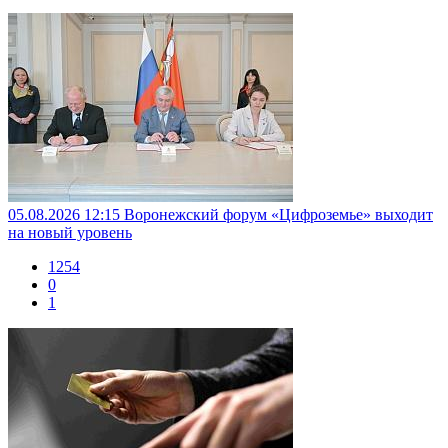
05.08.2026 12:15
Воронежский форум «Цифроземье» выходит
на новый уровень
1254
0
1