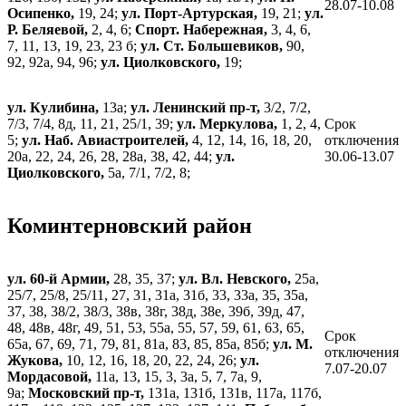
28.07-10.08
Осипенко,
19, 24;
ул. Порт-Артурская,
19, 21;
ул.
Р. Беляевой,
2, 4, 6;
Спорт. Набережная,
3, 4, 6,
7, 11, 13, 19, 23, 23 б;
ул. Ст. Большевиков,
90,
92, 92а, 94, 96;
ул. Циолковского,
19;
ул. Кулибина,
13а;
ул. Ленинский пр-т,
3/2, 7/2,
7/3, 7/4, 8д, 11, 21, 25/1, 39;
ул. Меркулова,
1, 2, 4,
Срок
5;
ул. Наб. Авиастроителей,
4, 12, 14, 16, 18, 20,
отключения
20а, 22, 24, 26, 28, 28а, 38, 42, 44;
ул.
30.06-13.07
Циолковского,
5а, 7/1, 7/2, 8;
Коминтерновский район
ул. 60-й Армии,
28, 35, 37;
ул. Вл. Невского,
25а,
25/7, 25/8, 25/11, 27, 31, 31а, 31б, 33, 33а, 35, 35а,
37, 38, 38/2, 38/3, 38в, 38г, 38д, 38е, 39б, 39д, 47,
48, 48в, 48г, 49, 51, 53, 55а, 55, 57, 59, 61, 63, 65,
Срок
65а, 67, 69, 71, 79, 81, 81а, 83, 85, 85а, 85б;
ул. М.
отключения
Жукова,
10, 12, 16, 18, 20, 22, 24, 26;
ул.
7.07-20.07
Мордасовой,
11а, 13, 15, 3, 3а, 5, 7, 7а, 9,
9а;
Московский пр-т,
131а, 131б, 131в, 117а, 117б,