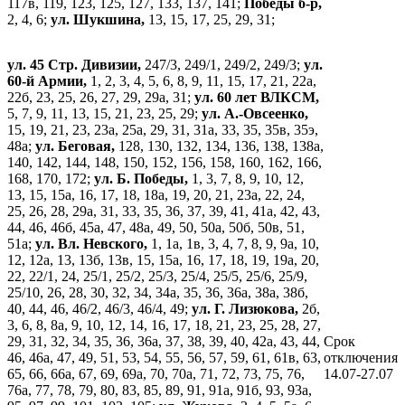
117в, 119, 123, 125, 127, 133, 137, 141;
Победы б-р,
2, 4, 6;
ул. Шукшина,
13, 15, 17, 25, 29, 31;
ул. 45 Стр. Дивизии,
247/3, 249/1, 249/2, 249/3;
ул.
60-й Армии,
1, 2, 3, 4, 5, 6, 8, 9, 11, 15, 17, 21, 22а,
22б, 23, 25, 26, 27, 29, 29а, 31;
ул. 60 лет ВЛКСМ,
5, 7, 9, 11, 13, 15, 21, 23, 25, 29;
ул. А.-Овсеенко,
15, 19, 21, 23, 23а, 25а, 29, 31, 31а, 33, 35, 35в, 35э,
48а;
ул. Беговая,
128, 130, 132, 134, 136, 138, 138а,
140, 142, 144, 148, 150, 152, 156, 158, 160, 162, 166,
168, 170, 172;
ул. Б. Победы,
1, 3, 7, 8, 9, 10, 12,
13, 15, 15а, 16, 17, 18, 18а, 19, 20, 21, 23а, 22, 24,
25, 26, 28, 29а, 31, 33, 35, 36, 37, 39, 41, 41а, 42, 43,
44, 46, 46б, 45а, 47, 48а, 49, 50, 50а, 50б, 50в, 51,
51а;
ул. Вл. Невского,
1, 1а, 1в, 3, 4, 7, 8, 9, 9а, 10,
12, 12а, 13, 13б, 13в, 15, 15а, 16, 17, 18, 19, 19а, 20,
22, 22/1, 24, 25/1, 25/2, 25/3, 25/4, 25/5, 25/6, 25/9,
25/10, 26, 28, 30, 32, 34, 34а, 35, 36, 36а, 38а, 38б,
40, 44, 46, 46/2, 46/3, 46/4, 49;
ул. Г. Лизюкова,
2б,
3, 6, 8, 8а, 9, 10, 12, 14, 16, 17, 18, 21, 23, 25, 28, 27,
29, 31, 32, 34, 35, 36, 36а, 37, 38, 39, 40, 42а, 43, 44,
Срок
46, 46а, 47, 49, 51, 53, 54, 55, 56, 57, 59, 61, 61в, 63,
отключения
65, 66, 66а, 67, 69, 69а, 70, 70а, 71, 72, 73, 75, 76,
14.07-27.07
76а, 77, 78, 79, 80, 83, 85, 89, 91, 91а, 91б, 93, 93а,