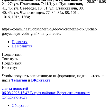
28.07-10.08
21, 27;
ул. Платонова,
7; 11/1;
ул. Пушкинская,
41, 45;
ул. Свободы,
10, 31;
ул. Станкевича,
38,
40, 45;
ул. Челюскинцев,
77, 84, 84а, 88, 101а,
101б, 101в, 136а;
https://communa.ru/obshchestvo/gde-v-voronezhe-otklyuchat-
goryachuyu-vodu-grafik-na-iyul-2026/
Нравится
Не нравится
Поделиться
Твитнуть
Поделиться
Класснуть
Чтобы получать оперативную информацию, подпишитесь на
нас в
Telegram
и
ВКонтакте
Лента новостей
06.08.2026 15:42
В трёх районах Воронежа отключат
холодную воду
Общество