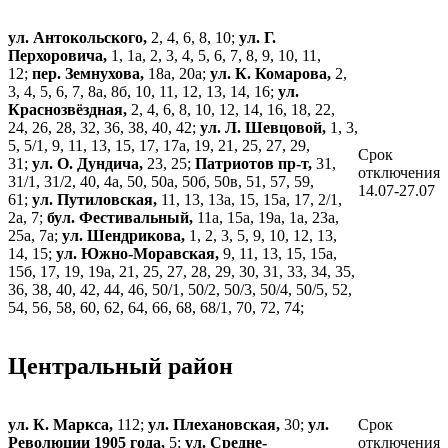
ул. Антокольского,
2, 4, 6, 8, 10;
ул. Г.
Перхоровича,
1, 1а, 2, 3, 4, 5, 6, 7, 8, 9, 10, 11,
12;
пер. Земнухова,
18а, 20а;
ул. К. Комарова,
2,
3, 4, 5, 6, 7, 8а, 8б, 10, 11, 12, 13, 14, 16;
ул.
Краснозвёздная,
2, 4, 6, 8, 10, 12, 14, 16, 18, 22,
24, 26, 28, 32, 36, 38, 40, 42;
ул. Л. Шевцовой,
1, 3,
5, 5/1, 9, 11, 13, 15, 17, 17а, 19, 21, 25, 27, 29,
Срок
31;
ул. О. Дундича,
23, 25;
Патриотов пр-т,
31,
отключения
31/1, 31/2, 40, 4а, 50, 50а, 50б, 50в, 51, 57, 59,
14.07-27.07
61;
ул. Путиловская,
11, 13, 13а, 15, 15а, 17, 2/1,
2а, 7;
бул. Фестивальный,
11а, 15а, 19а, 1а, 23а,
25а, 7а;
ул. Шендрикова,
1, 2, 3, 5, 9, 10, 12, 13,
14, 15;
ул. Южно-Моравская,
9, 11, 13, 15, 15а,
15б, 17, 19, 19а, 21, 25, 27, 28, 29, 30, 31, 33, 34, 35,
36, 38, 40, 42, 44, 46, 50/1, 50/2, 50/3, 50/4, 50/5, 52,
54, 56, 58, 60, 62, 64, 66, 68, 68/1, 70, 72, 74;
Центральный район
ул. К. Маркса,
112;
ул. Плехановская,
30;
ул.
Срок
Революции 1905 года,
5;
ул. Средне-
отключения