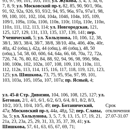
95, 97, 99, 101, 103, 105;
ул. Жукова,
3, 4, 5, 5а, 6,
7, 8, 9;
ул. Московский пр-т,
82, 85, 90, 90/1, 90а,
91, 92, 92а, 92б, 93, 93/2, 94, 95, 96а, 97а, 97а/1, 98,
99, 100, 101, 102, 104, 104а, 104б, 104в, 105, 109,
109/1, 109а, 110а, 110б, 110в, 110г, 110д, 110е, 110и,
110л, 111, 112, 113, 114;
ул. Новгородская,
121,
125, 127, 129, 131, 133, 135, 137, 139, 141;
пер.
Ученический,
5;
ул. Хользунова,
10, 10б, 12, 38,
38/1, 38/3, 38/4, 38/7, 38/8, 38/10, 40а, 40б, 40в, 40г,
40д, 42 (общ.), 42д, 44 (общ.), 46 (общ.), 48, 50
(общ.), 54, 58, 60, 60б, 64, 64а, 66, 68, 70а, 72, 72а,
72б, 74, 76, 80, 82, 84, 88, 92, 94, 96, 98, 99б, 98в,
100, 100в, 102, 102в, 107, 108, 109, 110, 110в, 111,
112, 112в, 113, 114, 115, 116, 117, 118, 119, 121, 123,
125;
ул. Шишкова,
73, 75, 95, 95а, 97, 99, 101,
103, 103а, 105, 105а, 107, 107а;
пр. Ясный,
4;
ул. 45-й Стр. Дивизии,
104, 106, 108, 125, 127;
ул.
Беговая,
2/1, 4/1, 6/1, 6/2, 6/3, 6/4, 8/1, 8/2, 8/3,
10/2, 10/3, 10/4, 10/5, 49;
пер. Ботанический,
Срок
47а;
Московский пр-т,
44а, 48д, 52;
пер. Славы,
отключения
3а, 5;
ул. Хользунова,
3, 5, 7, 9, 13, 15, 17, 19, 21,
27.07-31.07
21а, 23, 23а, 25, 29, 31, 33, 35, 37, 39, 41;
ул.
Шишкова,
57, 61, 63, 65, 67, 69, 71;