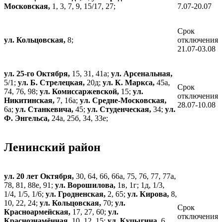
Московская,
1, 3, 7, 9, 15/17, 27;
7.07-20.07
Срок
ул. Кольцовская,
8;
отключения
21.07-03.08
ул. 25-го Октября,
15, 31, 41а;
ул. Арсенальная,
5/1;
ул. Б. Стрелецкая,
20д;
ул. К. Маркса,
45а,
Срок
74, 76, 98;
ул. Комиссаржевской,
15;
ул.
отключения
Никитинская,
7, 16а;
ул. Средне-Московская,
28.07-10.08
6а;
ул. Станкевича,
45;
ул. Студенческая,
34;
ул.
Ф. Энгельса,
24а, 25б, 34, 33е;
Ленинский район
ул. 20 лет Октября,
30, 64, 66, 66а, 75, 76, 77, 77а,
78, 81, 88е, 91;
ул. Ворошилова,
1в, 1г; 1д, 1/3,
1/4, 1/5, 1/6;
ул. Гродненская,
2, 65;
ул. Кирова,
8,
10, 22, 24;
ул. Кольцовская,
70;
ул.
Срок
Красноармейская,
17, 27, 60;
ул.
отключения
Краснознамённая,
10, 12, 15;
ул. Куцыгина,
6,