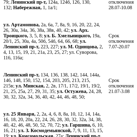
79;
Ленинский пр-т,
124а, 124б, 126, 130,
отключения
132;
Набережная,
1, 1а/1;
28.07-10.08
ул. Артамонова,
2а, 6а, 7, 8а, 9, 16, 20, 22, 24,
26, 30а, 34а, 36, 38а, 38в, 40, 42;
ул. Арх.
Троицкого,
3, 5, 8;
ул. Б. Хмельницкого,
19а,
Срок
20/1, 25, 30а, 4а, 50б, 54б, 64, 66, 68;
ул.
отключения
Ленинский пр-т,
223, 227;
ул. М. Одинцова,
2,
7.07-20.07
4, 13, 15, 19, 21, 21а, 23, 25, 27; ул. Суворова,
116, 116а;
Ленинский пр-т,
134, 136, 138, 142, 144, 144а,
146, 148, 150, 152, 154, 203, 205, 213, 215,
Срок
215в;
ул. Минская,
2, 2в, 17/1, 17/2, 19/1, 19/2,
отключения
21, 25, 25а, 27, 29, 31, 35;
ул. Остужева,
24, 28,
21.07-3.08
30, 32, 32а, 34, 36, 40, 42, 44, 46, 48, 50;
ул. 25 Января,
2, 2а, 4, 6, 8, 8а, 10, 12, 14, 14а,
16, 18, 20, 20а, 22, 24, 26, 28, 30, 32, 32а, 34, 38,
40, 42, 46, 48, 50, 52, 70, 72;
ул. Гаршина,
6, 10,
16, 21;
ул. З. Космодемьянской,
7, 9, 11, 13, 15,
19;
ул. Комсомольская,
27а;
Ленинский пр-т,