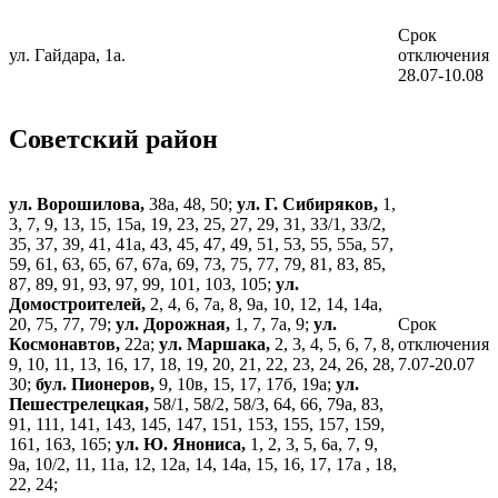
Срок
ул. Гайдара, 1а.
отключения
28.07-10.08
Советский район
ул. Ворошилова,
38а, 48, 50;
ул. Г. Сибиряков,
1,
3, 7, 9, 13, 15, 15а, 19, 23, 25, 27, 29, 31, 33/1, 33/2,
35, 37, 39, 41, 41а, 43, 45, 47, 49, 51, 53, 55, 55а, 57,
59, 61, 63, 65, 67, 67а, 69, 73, 75, 77, 79, 81, 83, 85,
87, 89, 91, 93, 97, 99, 101, 103, 105;
ул.
Домостроителей,
2, 4, 6, 7а, 8, 9а, 10, 12, 14, 14а,
20, 75, 77, 79;
ул. Дорожная,
1, 7, 7а, 9;
ул.
Срок
Космонавтов,
22а;
ул. Маршака,
2, 3, 4, 5, 6, 7, 8,
отключения
9, 10, 11, 13, 16, 17, 18, 19, 20, 21, 22, 23, 24, 26, 28,
7.07-20.07
30;
бул. Пионеров,
9, 10в, 15, 17, 17б, 19а;
ул.
Пешестрелецкая,
58/1, 58/2, 58/3, 64, 66, 79а, 83,
91, 111, 141, 143, 145, 147, 151, 153, 155, 157, 159,
161, 163, 165;
ул. Ю. Янониса,
1, 2, 3, 5, 6а, 7, 9,
9а, 10/2, 11, 11а, 12, 12а, 14, 14а, 15, 16, 17, 17а , 18,
22, 24;