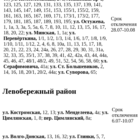
123, 125, 127, 129, 131, 133, 135, 137, 139, 141,
143, 145, 147, 149, 151, 153, 155/1, 155/2, 159,
161, 163, 165, 167, 169, 171, 173/1, 173/2, 177,
Срок
179, 181, 185, 187, 189, 193, 195;
ул. Остужева,
отключения
1, 1а, 3, 3а, 5, 5а, 6, 7, 8, 10, 11, 12, 13, 15, 16, 17,
28.07-10.08
18, 20, 22;
ул. Минская,
1, 1а;
ул.
Перевёрткина,
1/1, 1/2, 1/3, 1/4, 1/6, 1/7, 1/8, 1/9,
1/10, 1/11, 1/12, 2, 4, 6, 8, 10а, 11, 13, 15, 17, 18,
20, 21, 22, 23, 24, 24а, 26, 27, 28, 29, 30, 31, 31а,
32, 33, 35, 35/1, 37, 38, 39, 41, 42, 42а, 43, 44, 44а,
45, 46, 47, 48/1, 48/2, 49, 51, 52, 54, 56, 58, 60;
ул.
Серафимовича,
41а;
ул. Ст. Большевиков,
2,
14, 16, 18, 20/1, 20/2, 44а;
ул. Суворова,
65;
Левобережный район
Срок
ул. Костромская,
12, 13;
ул. Менделеева,
4а;
ул.
отключения
Цимлянская,
1, 8;
пер. Цимлянский,
8а;
6.07-10.07
ул. Волго-Донская,
13, 16, 32;
ул. Глинки,
5, 7,