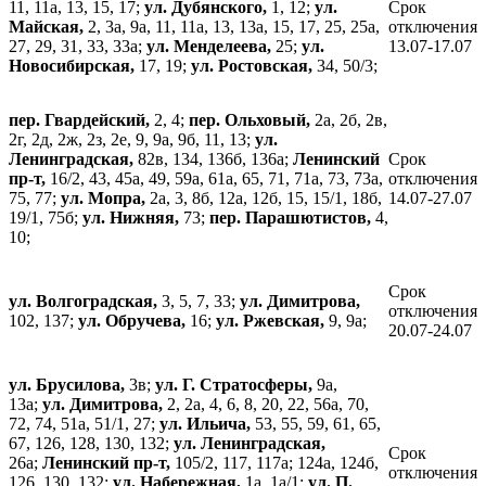
11, 11а, 13, 15, 17;
ул. Дубянского,
1, 12;
ул.
Срок
Майская,
2, 3а, 9а, 11, 11а, 13, 13а, 15, 17, 25, 25а,
отключения
27, 29, 31, 33, 33а;
ул. Менделеева,
25;
ул.
13.07-17.07
Новосибирская,
17, 19;
ул. Ростовская,
34, 50/3;
пер. Гвардейский,
2, 4;
пер. Ольховый,
2а, 2б, 2в,
2г, 2д, 2ж, 2з, 2е, 9, 9а, 9б, 11, 13;
ул.
Ленинградская,
82в, 134, 136б, 136а;
Ленинский
Срок
пр-т,
16/2, 43, 45а, 49, 59а, 61а, 65, 71, 71а, 73, 73а,
отключения
75, 77;
ул. Мопра,
2а, 3, 8б, 12а, 12б, 15, 15/1, 18б,
14.07-27.07
19/1, 75б;
ул. Нижняя,
73;
пер. Парашютистов,
4,
10;
Срок
ул. Волгоградская,
3, 5, 7, 33;
ул. Димитрова,
отключения
102, 137;
ул. Обручева,
16;
ул. Ржевская,
9, 9а;
20.07-24.07
ул. Брусилова,
3в;
ул. Г. Стратосферы,
9а,
13а;
ул. Димитрова,
2, 2а, 4, 6, 8, 20, 22, 56а, 70,
72, 74, 51а, 51/1, 27;
ул. Ильича,
53, 55, 59, 61, 65,
67, 126, 128, 130, 132;
ул. Ленинградская,
Срок
26а;
Ленинский пр-т,
105/2, 117, 117а; 124а, 124б,
отключения
126, 130, 132;
ул. Набережная,
1а, 1а/1;
ул. П.