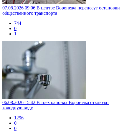
07.08.2026 09:06
В центре Воронежа перенесут остановки
общественного транспорта
744
0
1
06.08.2026 15:42
В трёх районах Воронежа отключат
холодную воду
1296
0
0