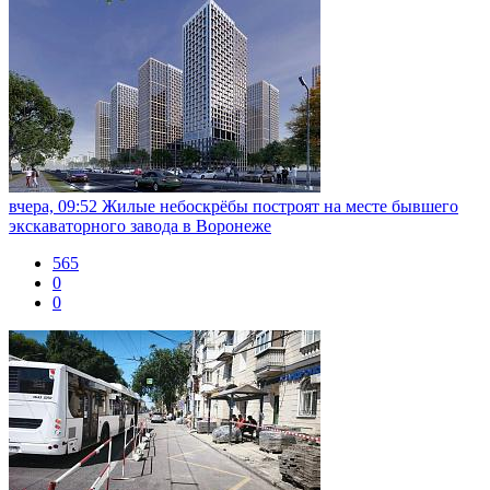
вчера, 09:52
Жилые небоскрёбы построят на месте бывшего
экскаваторного завода в Воронеже
565
0
0