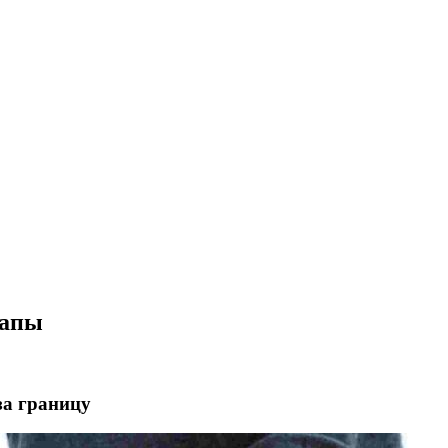
папы
за границу