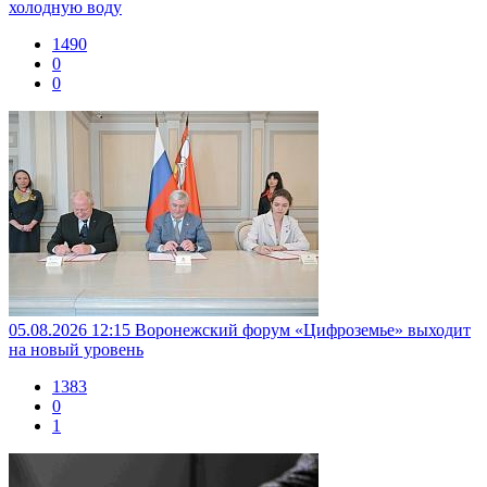
холодную воду
1490
0
0
05.08.2026 12:15
Воронежский форум «Цифроземье» выходит
на новый уровень
1383
0
1