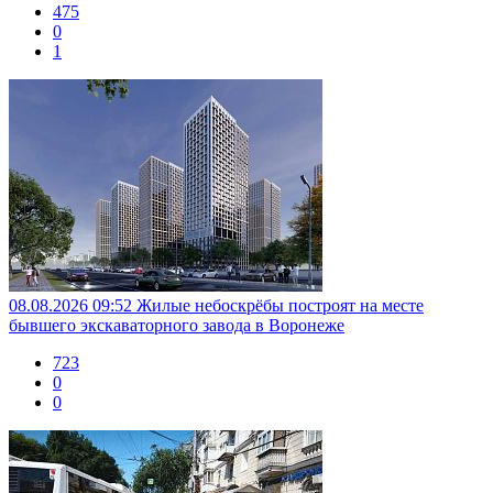
475
0
1
08.08.2026 09:52
Жилые небоскрёбы построят на месте
бывшего экскаваторного завода в Воронеже
723
0
0