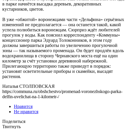
в парке начнётся высадка деревьев, декоративных
кустарников, цветов.
В уже «обжитой» воронежцами части «Дельфина» серьёзных
изменений не предполагается — она останется такой, какой
успела полюбиться воронежцам. Сюрприз ждёт любителей
прогулок у воды. Как пояснил корреспонденту «Коммуны»
концессионер парка Эдуард Толоконников, в этом году
должны завершиться работы по увеличению прогулочной
зоны — так называемого променада. Он будет продлён вдоль
водохранилища в сторону Чернавского моста ещё на один
километр за счёт установки деревянной набережной.
Прилегающую территорию также приведут в порядок:
установят осветительные приборы и скамейки, высадят
растения.
Наталья СТОЛПОВСКАЯ
https://communa.ru/obshchestvo/promenad-voronezhskogo-parka-
delfin-uvelichat-na-1-kilometr-/
Нравится
Не нравится
Поделиться
Твитнуть