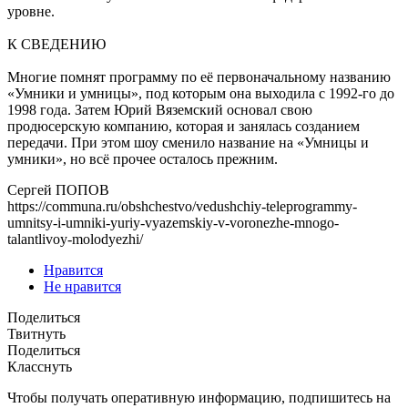
уровне.
К СВЕДЕНИЮ
Многие помнят программу по её первоначальному названию
«Умники и умницы», под которым она выходила с 1992-го до
1998 года. Затем Юрий Вяземский основал свою
продюсерскую компанию, которая и занялась созданием
передачи. При этом шоу сменило название на «Умницы и
умники», но всё прочее осталось прежним.
Сергей ПОПОВ
https://communa.ru/obshchestvo/vedushchiy-teleprogrammy-
umnitsy-i-umniki-yuriy-vyazemskiy-v-voronezhe-mnogo-
talantlivoy-molodyezhi/
Нравится
Не нравится
Поделиться
Твитнуть
Поделиться
Класснуть
Чтобы получать оперативную информацию, подпишитесь на