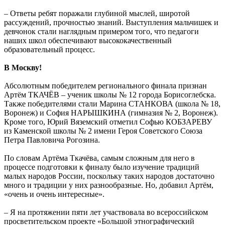
– Ответы ребят поражали глубиной мыслей, широтой
рассуждений, прочностью знаний. Выступления мальчишек и
девчонок стали наглядным примером того, что педагоги
наших школ обеспечивают высококачественный
образовательный процесс.
В Москву!
Абсолютным победителем регионального финала признан
Артём ТКАЧЁВ – ученик школы № 12 города Борисоглебска.
Также победителями стали Марина СТАНКОВА (школа № 18,
Воронеж) и София НАРЫШКИНА (гимназия № 2, Воронеж).
Кроме того, Юрий Вяземский отметил Софью КОБЗАРЕВУ
из Каменской школы № 2 имени Героя Советского Союза
Петра Павловича Рогозина.
По словам Артёма Ткачёва, самым сложным для него в
процессе подготовки к финалу было изучение традиций
малых народов России, поскольку таких народов достаточно
много и традиции у них разнообразные. Но, добавил Артём,
«очень и очень интересные».
– Я на протяжении пяти лет участвовала во всероссийском
просветительском проекте «Большой этнографический