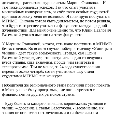
диктант», – рассказала журналистам Марина Станкова. – И
там тоже добивалась успехов. Так что опыт участия в
масштабных конкурсах есть, за счёт этого особых трудностей
при подготовке у меня не возникло. Я планирую поступать в
МГИМО. Сначала хотела быть дипломатом, но потом решила,
что будет интереснее учиться на факультете международной
журналистики. Для меня очень ценно то, что Юрий Павлович
Вяземский учился именно на этом факультете.
У Марины Станковой, кстати, есть шанс поступить в МГИМО
без экзаменов. Во всяком случае, победа в телешоу «Умницы и
умники» даёт такую возможность. Правда, сам Юрий
Вяземский утверждает, что поступить в один из ведущих
вузов страны, сдав экзамены, проще, чем выиграть в
телепрограмме. Тем не менее, за 24 года существования
передачи около четырёх сотен участников шоу стали
студентами МГИМО вне конкурса.
Победители же регионального этапа получили право поехать
в Москву на съёмку программы, где они встретятся с
финалистами из других регионов страны.
– Буду болеть за каждого из наших воронежских умников и
умниц, – добавила Наталья Салогубова. - Несомненно, их
знания не останутся незамеченными и на федеральном