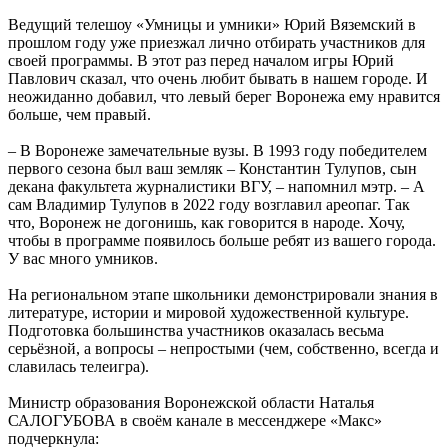
Ведущий телешоу «Умницы и умники» Юрий Вяземский в
прошлом году уже приезжал лично отбирать участников для
своей программы. В этот раз перед началом игры Юрий
Павлович сказал, что очень любит бывать в нашем городе. И
неожиданно добавил, что левый берег Воронежа ему нравится
больше, чем правый.
– В Воронеже замечательные вузы. В 1993 году победителем
первого сезона был ваш земляк – Константин Тулупов, сын
декана факультета журналистики ВГУ, – напомнил мэтр. – А
сам Владимир Тулупов в 2022 году возглавил ареопаг. Так
что, Воронеж не догонишь, как говорится в народе. Хочу,
чтобы в программе появилось больше ребят из вашего города.
У вас много умников.
На региональном этапе школьники демонстрировали знания в
литературе, истории и мировой художественной культуре.
Подготовка большинства участников оказалась весьма
серьёзной, а вопросы – непростыми (чем, собственно, всегда и
славилась телеигра).
Министр образования Воронежской области Наталья
САЛОГУБОВА в своём канале в мессенджере «Макс»
подчеркнула: