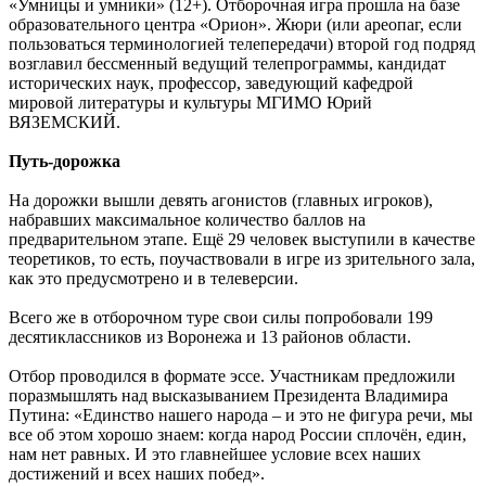
«Умницы и умники» (12+). Отборочная игра прошла на базе
образовательного центра «Орион». Жюри (или ареопаг, если
пользоваться терминологией телепередачи) второй год подряд
возглавил бессменный ведущий телепрограммы, кандидат
исторических наук, профессор, заведующий кафедрой
мировой литературы и культуры МГИМО Юрий
ВЯЗЕМСКИЙ.
Путь-дорожка
На дорожки вышли девять агонистов (главных игроков),
набравших максимальное количество баллов на
предварительном этапе. Ещё 29 человек выступили в качестве
теоретиков, то есть, поучаствовали в игре из зрительного зала,
как это предусмотрено и в телеверсии.
Всего же в отборочном туре свои силы попробовали 199
десятиклассников из Воронежа и 13 районов области.
Отбор проводился в формате эссе. Участникам предложили
поразмышлять над высказыванием Президента Владимира
Путина: «Единство нашего народа – и это не фигура речи, мы
все об этом хорошо знаем: когда народ России сплочён, един,
нам нет равных. И это главнейшее условие всех наших
достижений и всех наших побед».