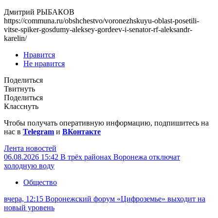
Дмитрий РЫБАКОВ
https://communa.ru/obshchestvo/voronezhskuyu-oblast-posetili-
vitse-spiker-gosdumy-aleksey-gordeev-i-senator-rf-aleksandr-
karelin/
Нравится
Не нравится
Поделиться
Твитнуть
Поделиться
Класснуть
Чтобы получать оперативную информацию, подпишитесь на
нас в
Telegram
и
ВКонтакте
Лента новостей
06.08.2026 15:42
В трёх районах Воронежа отключат
холодную воду
Общество
вчера, 12:15
Воронежский форум «Цифроземье» выходит на
новый уровень