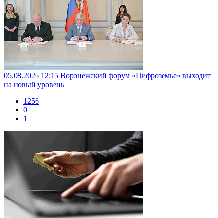
05.08.2026 12:15
Воронежский форум «Цифроземье» выходит
на новый уровень
1256
0
1