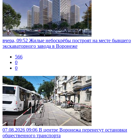
вчера, 09:52
Жилые небоскрёбы построят на месте бывшего
экскаваторного завода в Воронеже
566
0
0
07.08.2026 09:06
В центре Воронежа перенесут остановки
общественного транспорта