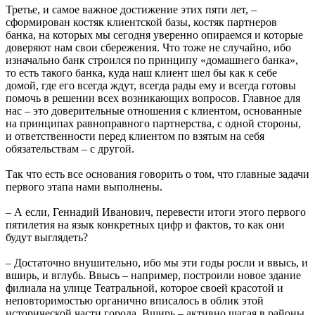
Третье, и самое важное достижение этих пяти лет, –
сформирован костяк клиентской базы, костяк партнеров
банка, на которых мы сегодня уверенно опираемся и которые
доверяют нам свои сбережения. Что тоже не случайно, ибо
изначально банк строился по принципу «домашнего банка»,
то есть такого банка, куда наш клиент шел бы как к себе
домой, где его всегда ждут, всегда рады ему и всегда готовы
помочь в решении всех возникающих вопросов. Главное для
нас – это доверительные отношения с клиентом, основанные
на принципах равноправного партнерства, с одной стороны,
и ответственности перед клиентом по взятым на себя
обязательствам – с другой.
Так что есть все основания говорить о том, что главные задачи
первого этапа нами выполнены.
– А если, Геннадий Иванович, перевести итоги этого первого
пятилетия на язык конкретных цифр и фактов, то как они
будут выглядеть?
– Достаточно внушительно, ибо мы эти годы росли и ввысь, и
вширь, и вглубь. Ввысь – например, построили новое здание
филиала на улице Театральной, которое своей красотой и
неповторимостью органично вписалось в облик этой
исторической части города. Вширь – активно шагая в районы