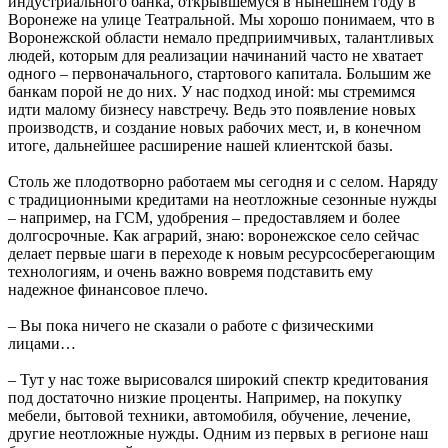
индустриального банка, открывшемуся в нынешнем году в
Воронеже на улице Театральной. Мы хорошо понимаем, что в
Воронежской области немало предприимчивых, талантливых
людей, которым для реализации начинаний часто не хватает
одного – первоначального, стартового капитала. Большим же
банкам порой не до них. У нас подход иной: мы стремимся
идти малому бизнесу навстречу. Ведь это появление новых
производств, и создание новых рабочих мест, и, в конечном
итоге, дальнейшее расширение нашей клиентской базы.
Столь же плодотворно работаем мы сегодня и с селом. Наряду
с традиционными кредитами на неотложные сезонные нужды
– например, на ГСМ, удобрения – предоставляем и более
долгосрочные. Как аграрий, знаю: воронежское село сейчас
делает первые шаги в переходе к новым ресурсосберегающим
технологиям, и очень важно вовремя подставить ему
надежное финансовое плечо.
– Вы пока ничего не сказали о работе с физическими
лицами…
– Тут у нас тоже вырисовался широкий спектр кредитования
под достаточно низкие проценты. Например, на покупку
мебели, бытовой техники, автомобиля, обучение, лечение,
другие неотложные нужды. Одним из первых в регионе наш