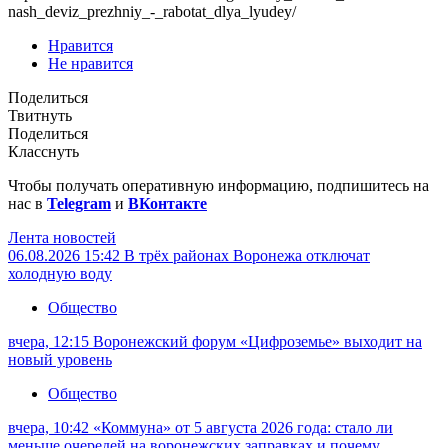
nash_deviz_prezhniy_-_rabotat_dlya_lyudey/
Нравится
Не нравится
Поделиться
Твитнуть
Поделиться
Класснуть
Чтобы получать оперативную информацию, подпишитесь на
нас в
Telegram
и
ВКонтакте
Лента новостей
06.08.2026 15:42
В трёх районах Воронежа отключат
холодную воду
Общество
вчера, 12:15
Воронежский форум «Цифроземье» выходит на
новый уровень
Общество
вчера, 10:42
«Коммуна» от 5 августа 2026 года: стало ли
меньше очередей на воронежских заправках и почему