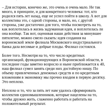
– Для истории, конечно же, это очень и очень мало. Не так
много, в принципе, и для конкретного человека: тот, кто
родился пять лет назад, еще не успел пойти в школу. А вот для
коллектива это, с одной стороны, и мало, но, с другой
стороны, уже достаточно для того, чтобы посмотреть на то,
как воплотилась в жизнь задуманная идея, и воплотилась ли
она вообще. Так вот, оценивая наши действия за минувшее
пятилетие, можно смело сказать: идея создания на
воронежской земле филиала Московского индустриального
банка дала весомые и добрые плоды. Филиал состоялся.
Более того. Несмотря на то, что число кредитных
организаций, функционирующих в Воронежской области, в
последние годы заметно возросло и ныне приближается к 40,
наш филиал сумел занять среди них достойную нишу. По
объему привлеченных денежных средств и по кредитным
вложениям в экономику мы прочно входим в первую десятку.
Это неплохо.
Неплохо и то, что за пять лет нам удалось сформировать
коллектив единомышленников, которые нацелены на то,
чтобы дружно жить, слаженно работать и работать на
положительный результат.