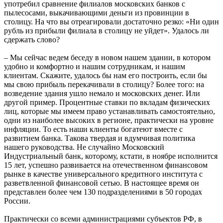
употребил сравнение филиалов московских банков с
пылесосами, выкачивающими деньги из провинции в
столицу. На что вы отреагировали достаточно резко: «Ни один
рубль из прибыли филиала в столицу не уйдет». Удалось ли
сдержать слово?
– Мы сейчас ведем беседу в новом нашем здании, в котором
удобно и комфортно и нашим сотрудникам, и нашим
клиентам. Скажите, удалось бы нам его построить, если бы
мы свою прибыль перекачивали в столицу? Более того: на
возведение здания ушло немало и московских денег. Или
другой пример. Процентные ставки по вкладам физических
лиц, которые мы имеем право устанавливать самостоятельно,
одни из наиболее высоких в регионе, практически на уровне
инфляции. То есть наши клиенты богатеют вместе с
развитием банка. Такова твердая и вдумчивая политика
нашего руководства. Не случайно Московский
Индустриальный банк, которому, кстати, в ноябре исполнится
15 лет, успешно развивается на отечественном финансовом
рынке в качестве универсального кредитного института с
разветвленной финансовой сетью. В настоящее время он
представлен более чем 130 подразделениями в 50 городах
России.
Практически со всеми администрациями субъектов РФ, в