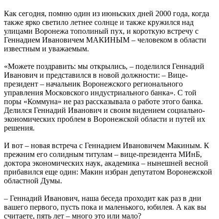
Как сегодня, помню один из июньских дней 2000 года, когда
также ярко светило летнее солнце и также кружился над
улицами Воронежа тополиный пух, и короткую встречу с
Геннадием Ивановичем МАКИНЫМ – человеком в области
известным и уважаемым.
«Можете поздравить: мы открылись, – поделился Геннадий
Иванович и представился в новой должности: – Вице-
президент – начальник Воронежского регионального
управления Московского индустриального банка». С той
поры «Коммуна» не раз рассказывала о работе этого банка.
Делился Геннадий Иванович и своим видением социально-
экономических проблем в Воронежской области и путей их
решения.
И вот – новая встреча с Геннадием Ивановичем Макиным. К
прежним его солидным титулам – вице-президента МИнБ,
доктора экономических наук, академика – нынешней весной
прибавился еще один: Макин избран депутатом Воронежской
областной Думы.
– Геннадий Иванович, наша беседа проходит как раз в дни
вашего первого, пусть пока и маленького, юбилея. А как вы
считаете, пять лет – много это или мало?