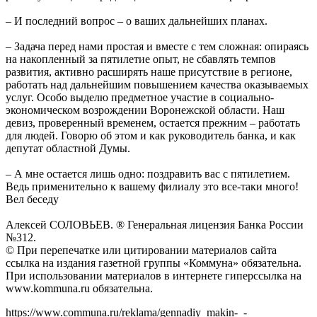
– И последний вопрос – о ваших дальнейших планах.
– Задача перед нами простая и вместе с тем сложная: опираясь
на накопленный за пятилетие опыт, не сбавлять темпов
развития, активно расширять наше присутствие в регионе,
работать над дальнейшим повышением качества оказываемых
услуг. Особо выделю предметное участие в социально-
экономическом возрождении Воронежской области. Наш
девиз, проверенный временем, остается прежним – работать
для людей. Говорю об этом и как руководитель банка, и как
депутат областной Думы.
– А мне остается лишь одно: поздравить вас с пятилетием.
Ведь применительно к вашему филиалу это все-таки много!
Вел беседу
Алексей СОЛОВЬЕВ. ® Генеральная лицензия Банка России
№312.
© При перепечатке или цитировании материалов cайта
ссылка на издания газетной группы «Коммуна» обязательна.
При использовании материалов в интернете гиперссылка на
www.kommuna.ru обязательна.
https://www.communa.ru/reklama/gennadiy_makin-_-