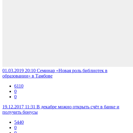
01.03.2019 20:10
Семинар «Новая роль библиотек в
образовании» в Тамбове
6110
0
0
19.12.2017 11:31
В декабре можно открыть счёт в банке и
получить бонусы
5440
0
0