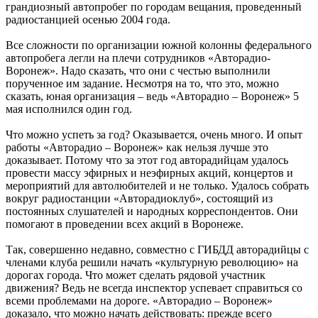
грандиозный автопробег по городам вещания, проведенный
радиостанцией осенью 2004 года.
Все сложности по организации южной колонны федерального
автопробега легли на плечи сотрудников «Авторадио-
Воронеж». Надо сказать, что они с честью выполнили
порученное им задание. Несмотря на то, что это, можно
сказать, юная организация – ведь «Авторадио – Воронеж» 5
мая исполнился один год.
Что можно успеть за год? Оказывается, очень много. И опыт
работы «Авторадио – Воронеж» как нельзя лучше это
доказывает. Потому что за этот год авторадийцам удалось
провести массу эфирных и неэфирных акций, концертов и
мероприятий для автолюбителей и не только. Удалось собрать
вокруг радиостанции «Авторадиоклуб», состоящий из
постоянных слушателей и народных корреспондентов. Они
помогают в проведении всех акций в Воронеже.
Так, совершенно недавно, совместно с ГИБДД авторадийцы с
членами клуба решили начать «культурную революцию» на
дорогах города. Что может сделать рядовой участник
движения? Ведь не всегда инспектор успевает справиться со
всеми проблемами на дороге. «Авторадио – Воронеж»
доказало, что можно начать действовать: прежде всего