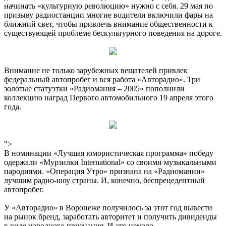
начинать «культурную революцию» нужно с себя. 29 мая по
призыву радиостанции многие водители включили фары на
ближний свет, чтобы привлечь внимание общественности к
существующей проблеме бескультурного поведения на дороге.
Внимание не только зарубежных вещателей привлек
федеральный автопробег и вся работа «Авторадио». Три
золотые статуэтки «Радиомания – 2005» пополнили
коллекцию наград Первого автомобильного 19 апреля этого
года.
">
В номинации «Лучшая юмористическая программа» победу
одержали «Мурзилки International» со своими музыкальными
пародиями. «Операция Утро» признана на «Радиомании»
лучшим радио-шоу страны. И, конечно, беспрецедентный
автопробег.
У «Авторадио» в Воронеже получилось за этот год вывести
на рынок бренд, заработать авторитет и получить дивиденды
в виде народного признания. И это немало.