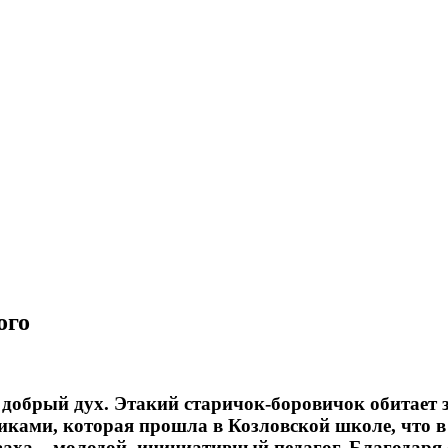
ого
 добрый дух. Этакий старичок-боровичок обитает 
ками, которая прошла в Козловской школе, что в
ха – молодой, инициативный педагог. Благодаря е