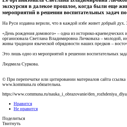
экскурсия в далекое прошлое, когда были еще жи
мероприятий в решении воспитательных задач по 
На Руси издавна верили, что в каждой избе живет добрый дух. 
«День рождения домового» – одна из историко-краеведческих 
организовала Светлана Владимировна Личковаха – молодой, ини
живы традиции языческой обрядовости наших предков – восто
Это лишь одно из мероприятий в решении воспитательных зада
Людмила Суркова.
© При перепечатке или цитировании материалов cайта ссылка 
www.kommuna.ru обязательна.
https://www.communa.ru/nauka_i_obrazovanie/den_rozhdeniya_d
Нравится
Не нравится
Поделиться
Твитнуть