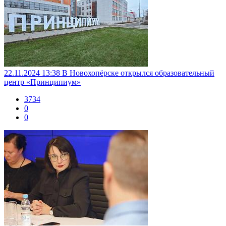
22.11.2024 13:38
В Новохопёрске открылся образовательный
центр «Принципиум»
3734
0
0