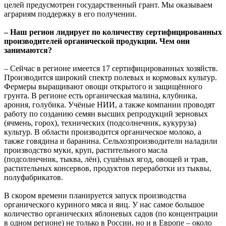
целей предусмотрен государственный грант. Мы оказываем
аграриям поддержку в его получении.
– Наш регион лидирует по количеству сертифицированных
производителей органической продукции. Чем они
занимаются?
– Сейчас в регионе имеется 17 сертифицированных хозяйств.
Производится широкий спектр полевых и кормовых культур.
Фермеры выращивают овощи открытого и защищённого
грунта. В регионе есть органическая малина, клубника,
арония, голубика. Учёные НИИ, а также компании проводят
работу по созданию семян высших репродукций зерновых
(ячмень, горох), технических (подсолнечник, кукуруза)
культур. В области производится органическое молоко, а
также говядина и баранина. Сельхозпроизводители наладили
производство муки, круп, растительного масла
(подсолнечник, тыква, лён), сушёных ягод, овощей и трав,
растительных консервов, продуктов переработки из тыквы,
полуфабрикатов.
В скором времени планируется запуск производства
органического куриного мяса и яиц. У нас самое большое
количество органических яблоневых садов (по концентрации
в одном регионе) не только в России, но и в Европе – около