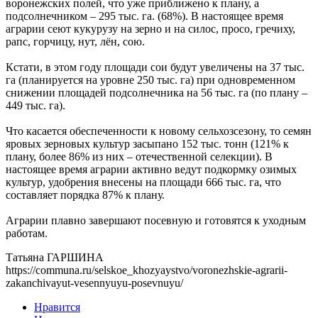
воронежских полей, что уже приближено к плану, а
подсолнечником – 295 тыс. га. (68%). В настоящее время
аграрии сеют кукурузу на зерно и на силос, просо, гречиху,
рапс, горчицу, нут, лён, сою.
Кстати, в этом году площади сои будут увеличены на 37 тыс.
га (планируется на уровне 250 тыс. га) при одновременном
снижении площадей подсолнечника на 56 тыс. га (по плану –
449 тыс. га).
Что касается обеспеченности к новому сельхозсезону, то семян
яровых зерновых культур засыпано 152 тыс. тонн (121% к
плану, более 86% из них – отечественной селекции). В
настоящее время аграрии активно ведут подкормку озимых
культур, удобрения внесены на площади 666 тыс. га, что
составляет порядка 87% к плану.
Аграрии плавно завершают посевную и готовятся к уходным
работам.
Татьяна ГАРШИНА
https://communa.ru/selskoe_khozyaystvo/voronezhskie-agrarii-
zakanchivayut-vesennyuyu-posevnuyu/
Нравится